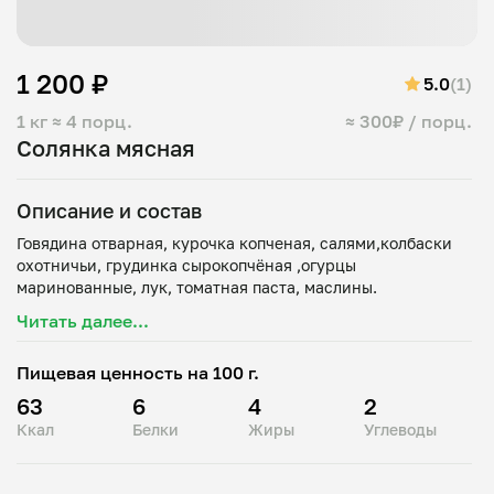
1 200 ₽
5.0
(1)
1 кг
≈ 4 порц.
≈ 300₽ / порц.
Солянка мясная
Описание и состав
Говядина отварная, курочка копченая, салями,колбаски
охотничьи, грудинка сырокопчёная ,огурцы
Читать далее...
Пищевая ценность на 100 г.
63
6
4
2
Ккал
Белки
Жиры
Углеводы