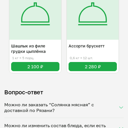
Шашлык из филе
Ассорти брускетт
грудки цыплёнка
1 кг
≈ 5 порц.
0,6 кг
≈ 12 шт.
2 100 ₽
2 280 ₽
Вопрос-ответ
Можно ли заказать “Солянка мясная” с
доставкой по Рязани?
Да, доставка на дом работает по всему городу!
Можно ли изменить состав блюда, если есть
Укажите удобное время — и получите свежее