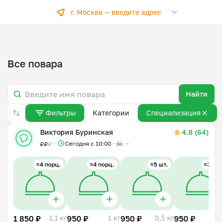
г. Москва —
введите адрес
Все повара
Найти
Фильтры
Категории
Специализация
Виктория Буринская
4.8 (64)
Сегодня с 10:00
—
₽
₽
₽
≈4 порц.
≈4 порц.
≈5 шт.
≈3 шт.
1 850 ₽
1,1 кг
950 ₽
1 кг
950 ₽
0,5 кг
950 ₽
0,5 