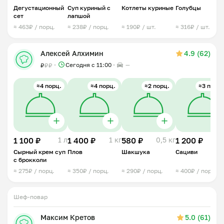
Дегустационный
Суп куриный с
Котлеты куриные
Голубцы
сет
лапшой
≈ 463₽ / порц.
≈ 238₽ / порц.
≈ 190₽ / шт.
≈ 316₽ / шт.
Алексей Алхимин
4.9 (62)
Сегодня с 11:00
—
₽
₽
₽
≈4 порц.
≈4 порц.
≈2 порц.
≈3 порц.
1 100 ₽
1 л
1 400 ₽
1 кг
580 ₽
0,5 кг
1 200 ₽
0,7 
Сырный крем суп
Плов
Шакшука
Сациви
с брокколи
≈ 275₽ / порц.
≈ 350₽ / порц.
≈ 290₽ / порц.
≈ 400₽ / порц.
Шеф-повар
⠀
Максим Кретов
5.0 (61)