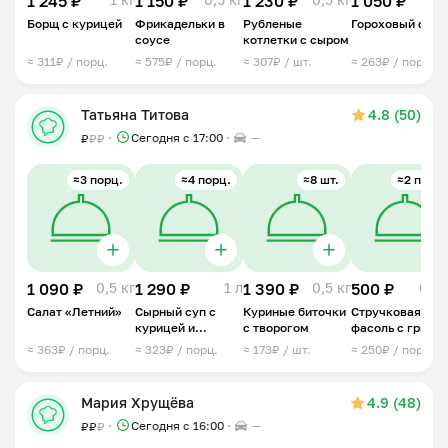
1 245 ₽
1 150 ₽
1 230 ₽
1 050 ₽
Борщ с курицей
Фрикадельки в
Рубленые
Гороховый суп
соусе
котлетки с сыром
≈ 311₽ / порц.
≈ 575₽ / порц.
≈ 307₽ / шт.
≈ 263₽ / порц.
Татьяна Титова
4.8 (50)
Сегодня с 17:00
—
₽
₽
₽
≈3 порц.
≈4 порц.
≈8 шт.
≈2 порц.
1 090 ₽
0,5 кг
1 290 ₽
1 л
1 390 ₽
0,5 кг
500 ₽
0,4 
Салат «Летний»
Сырный суп с
Куриные биточки
Стручковая
курицей и
с творогом
фасоль с гриба
грибами
≈ 363₽ / порц.
≈ 323₽ / порц.
≈ 173₽ / шт.
≈ 250₽ / порц.
Мария Хрущёва
4.9 (48)
Сегодня с 16:00
—
₽
₽
₽