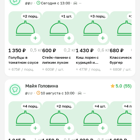
Сегодня с 13:00
—
₽
₽
₽
≈2 порц.
≈1 шт.
≈3 порц.
≈1 шт.
1 350 ₽
0,5 кг
600 ₽
0,2 кг
1 430 ₽
0,6 кг
680 ₽
0,4 
Голубцы в
Стейк-панини с
Киш лорен с
Классический
томатном соусе
липким луком
курицей и
бургер
грибами d20
≈ 675₽ / порц.
≈ 600₽ / шт.
≈ 477₽ / порц.
≈ 680₽ / шт.
Майя Головина
5.0 (55)
10 августа с 10:00
—
₽
₽
₽
≈4 порц.
≈2 порц.
≈4 шт.
≈4 порц.
1 кг
0,5 кг
0,5 кг
1 