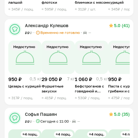
лапшой
флотски
блинчики с мясом
курицей
≈ 345₽ / порц.
≈ 595₽ / порц.
≈ 312₽ / шт.
≈ 345₽ / порц.
Александр Кулешов
5.0 (41)
Временно не готовлю
—
₽
₽
₽
Недоступно
Недоступно
Недоступно
Недоступно
950 ₽
0,5 кг
29 050 ₽
7 кг
1 060 ₽
0,5 кг
950 ₽
0,5 
Цезарь с курицей
Фуршетные
Бефстроганов с
Паста с курице
закуски
говядиной и
грибами и соус
грибами
песто
≈ 317₽ / порц.
≈ 415₽ / порц.
≈ 530₽ / порц.
≈ 475₽ / порц.
Софья Пашаян
5.0 (35)
Сегодня с 11:00
—
₽
₽
₽
≈4 порц.
≈4 порц.
≈4 порц.
≈4 порц.