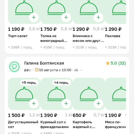
1 190 ₽
0,6 кг
1 750 ₽
0,8 кг
1 290 ₽
0,8 кг
1 290 ₽
0,6 
Торт-салат
Толма из
Блинчики с
Пахлава
виноградный
мясом или другой
листьев
начинкой
≈ 298₽ / порц.
≈ 438₽ / порц.
≈ 323₽ / порц.
≈ 323₽ / порц.
Галина Болтянская
5.0 (32)
10 августа с 13:00
—
₽
₽
₽
≈5 порц.
≈4 порц.
1 500 ₽
1,2 кг
1 390 ₽
1 кг
650 ₽
0,7 кг
1 190 ₽
0,4 
Дегустационный
Куриный суп с
Картофель
Мясо по-
сет
фрикадельками
жареный с
французски
грибами и луком
(Свинина)
≈ 300₽ / порц.
≈ 348₽ / порц.