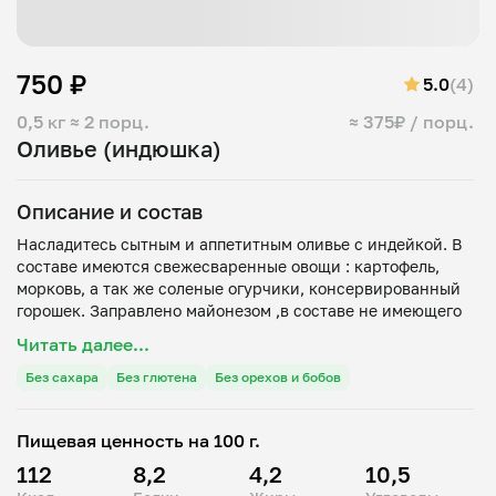
750 ₽
5.0
(4)
0,5 кг
≈ 2 порц.
≈ 375₽ / порц.
Оливье (индюшка)
Описание и состав
Насладитесь сытным и аппетитным оливье с индейкой. В
составе имеются свежесваренные овощи : картофель,
морковь, а так же соленые огурчики, консервированный
горошек. Заправлено майонезом ,в составе не имеющего
Читать далее...
Без сахара
Без глютена
Без орехов и бобов
Пищевая ценность на 100 г.
112
8,2
4,2
10,5