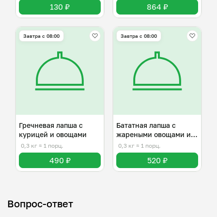
130 ₽
864 ₽
Завтра c 08:00
Завтра c 08:00
Гречневая лапша с
Бататная лапша с
курицей и овощами
жареными овощами и
говядиной
0,3 кг
≈ 1 порц.
0,3 кг
≈ 1 порц.
490 ₽
520 ₽
Вопрос-ответ