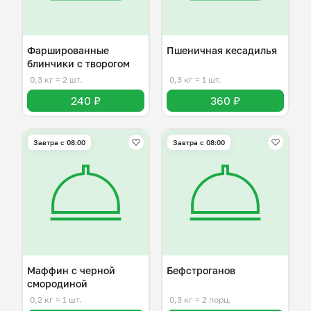
Фаршированные
Пшеничная кесадилья
блинчики с творогом
0,3 кг
≈ 2 шт.
0,3 кг
≈ 1 шт.
240 ₽
360 ₽
Завтра c 08:00
Завтра c 08:00
Маффин с черной
Бефстроганов
смородиной
0,2 кг
≈ 1 шт.
0,3 кг
≈ 2 порц.