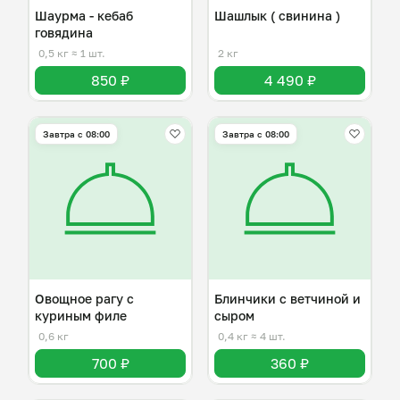
Шаурма - кебаб
Шашлык ( свинина )
говядина
0,5 кг
≈ 1 шт.
2 кг
850 ₽
4 490 ₽
Завтра c 08:00
Завтра c 08:00
Овощное рагу с
Блинчики с ветчиной и
куриным филе
сыром
0,6 кг
0,4 кг
≈ 4 шт.
700 ₽
360 ₽