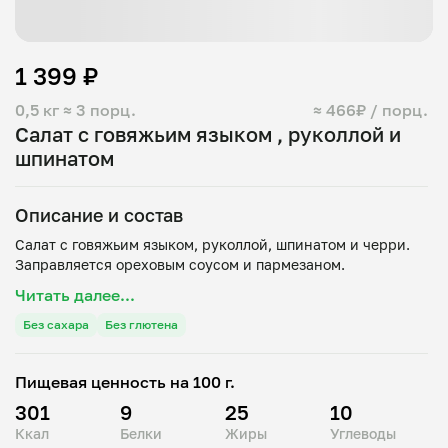
1 399 ₽
0,5 кг
≈ 3 порц.
≈ 466₽ / порц.
Салат с говяжьим языком , руколлой и
шпинатом
Описание и состав
Салат с говяжьим языком, руколлой, шпинатом и черри.
Читать далее...
Без сахара
Без глютена
Пищевая ценность на 100 г.
301
9
25
10
Ккал
Белки
Жиры
Углеводы