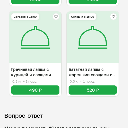
Сегодня с 15:00
Сегодня с 15:00
Гречневая лапша с
Бататная лапша с
курицей и овощами
жареными овощами и
говядиной
0,3 кг
≈ 1 порц.
0,3 кг
≈ 1 порц.
490 ₽
520 ₽
Вопрос-ответ