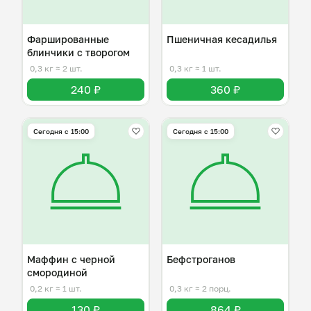
Фаршированные
Пшеничная кесадилья
блинчики с творогом
0,3 кг
≈ 2 шт.
0,3 кг
≈ 1 шт.
240 ₽
360 ₽
Сегодня с 15:00
Сегодня с 15:00
Маффин с черной
Бефстроганов
смородиной
0,2 кг
≈ 1 шт.
0,3 кг
≈ 2 порц.
130 ₽
864 ₽