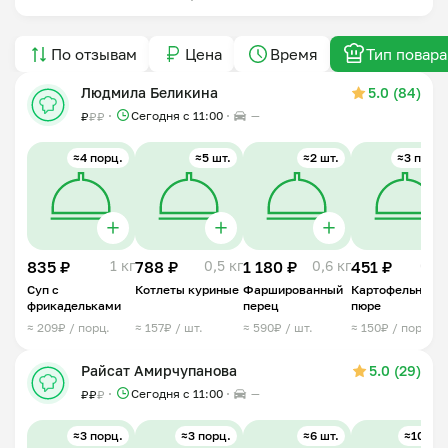
По отзывам
Цена
Время
Тип повара
Людмила Беликина
5.0 (84)
Сегодня с 11:00
—
₽
₽
₽
≈4 порц.
≈5 шт.
≈2 шт.
≈3 порц.
835 ₽
1 кг
788 ₽
0,5 кг
1 180 ₽
0,6 кг
451 ₽
0,5 
Суп с
Котлеты куриные
Фаршированный
Картофельное
фрикадельками
перец
пюре
≈ 209₽ / порц.
≈ 157₽ / шт.
≈ 590₽ / шт.
≈ 150₽ / порц.
Райсат Амирчупанова
5.0 (29)
Сегодня с 11:00
—
₽
₽
₽
≈3 порц.
≈3 порц.
≈6 шт.
≈10 шт.