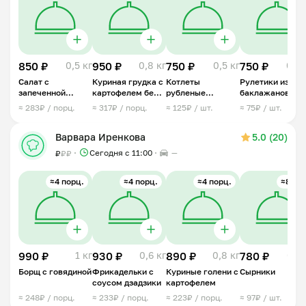
850 ₽
0,5 кг
950 ₽
0,8 кг
750 ₽
0,5 кг
750 ₽
0,4 
Салат с
Куриная грудка с
Котлеты
Рулетики из
запеченной
картофелем беби
рубленые
баклажанов с
тыквой и свеклой
с грибным
куриные
творожным
≈ 283₽ / порц.
≈ 317₽ / порц.
≈ 125₽ / шт.
≈ 75₽ / шт.
соусом
сыром
Варвара Иренкова
5.0 (20)
Сегодня с 11:00
—
₽
₽
₽
≈4 порц.
≈4 порц.
≈4 порц.
≈8 шт.
990 ₽
1 кг
930 ₽
0,6 кг
890 ₽
0,8 кг
780 ₽
0,5 
Борщ с говядиной
Фрикадельки с
Куриные голени с
Сырники
соусом дзадзики
картофелем
≈ 248₽ / порц.
≈ 233₽ / порц.
≈ 223₽ / порц.
≈ 97₽ / шт.