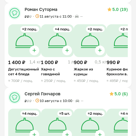
Роман Суторма
5.0 (19)
11 августа с 11:00
—
₽
₽
₽
≈2 порц.
≈4 порц.
≈2 порц.
≈2 порц.
1 400 ₽
1,4 кг
1 000 ₽
1 л
900 ₽
0,5 кг
990 ₽
0,5 
Дегустационный
Харчо с
Жаркое из
Куриное филе с
сет 4 блюда
говядиной
курицы
брокколи в
сырно-сливочн
≈ 700₽ / порц.
≈ 250₽ / порц.
≈ 450₽ / порц.
≈ 495₽ / порц.
соусе
Сергей Гончаров
5.0 (6)
10 августа с 10:00
—
₽
₽
₽
≈4 порц.
≈5 шт.
≈2 порц.
≈4 порц.