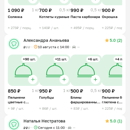
1 090 ₽
1 кг
700 ₽
0,5 кг
990 ₽
0,5 кг
900 ₽
1 
Солянка
Котлеты куриные
Паста карбонара
Окрошка
≈ 273₽ / порц.
≈ 140₽ / шт.
≈ 495₽ / порц.
≈ 225₽ / порц.
Александра Ананьева
5.0 (2)
10 августа с 14:00
—
₽
₽
₽
≈90 шт.
≈11 шт.
≈6 шт.
≈4 порц.
850 ₽
1 кг
950 ₽
1 кг
500 ₽
0,5 кг
900 ₽
1 
Пельмени
Голубцы
Блины
Пельмени без
цветные с
фаршированные с
глютена с
курицей
курицей и
курицей
≈ 9₽ / шт.
≈ 86₽ / шт.
≈ 83₽ / шт.
≈ 225₽ / порц.
грибами
Наталья Нестратова
5.0 (1)
Сегодня с 11:00
—
₽
₽
₽