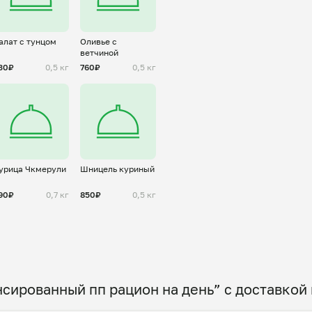
алат с тунцом
Оливье с
ветчиной
30₽
0,5 кг
760₽
0,5 кг
урица Чкмерули
Шницель куриный
90₽
0,7 кг
850₽
0,5 кг
сированный пп рацион на день” с доставкой