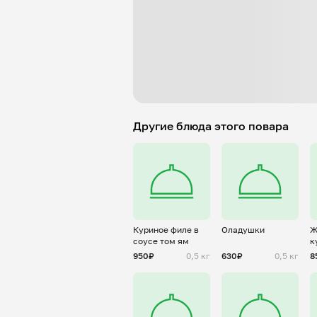
Другие блюда этого повара
Куриное филе в
Оладушки
Ж
соусе том ям
к
950₽
0,5 кг
630₽
0,5 кг
8