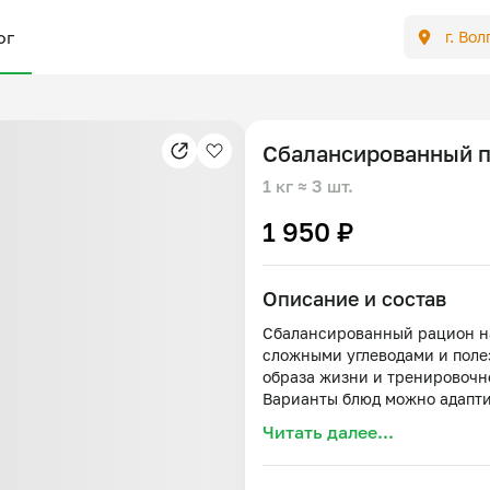
ог
г. Во
Сбалансированный п
1 кг
≈ 3 шт.
1 950 ₽
Описание и состав
Сбалансированный рацион на
сложными углеводами и поле
образа жизни и тренировочно
Варианты блюд можно адапти
Варианты рационов :
Читать далее...
1) завтрак : банановые панк
арахисовой пастой
Обед : картофель запеченый 