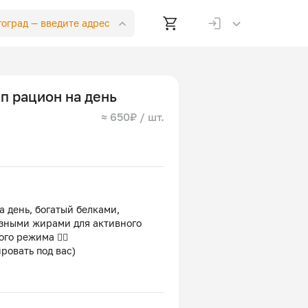
лгоград —
введите адрес
п рацион на день
≈ 650₽ / шт.
 день, богатый белками,
зными жирами для активного
го режима 👍🏻
ровать под вас)
ейки с греческим йогуртом и
с куриным филе и соусом