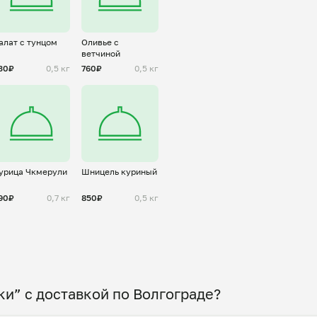
алат с тунцом
Оливье с
ветчиной
30₽
0,5 кг
760₽
0,5 кг
урица Чкмерули
Шницель куриный
90₽
0,7 кг
850₽
0,5 кг
и” с доставкой по Волгограде?