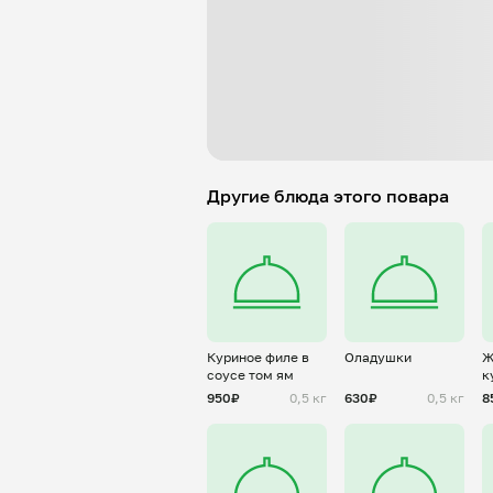
Другие блюда этого повара
Куриное филе в
Оладушки
Ж
соусе том ям
к
950₽
0,5 кг
630₽
0,5 кг
8