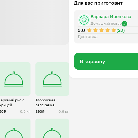
Для вас приготовит
Варвара Иренкова
Домашний повар
5.0
(20)
Доставка
В корзину
ареный рис с
Творожная
урицей
запеканка
50₽
0,5 кг
890₽
0,6 кг