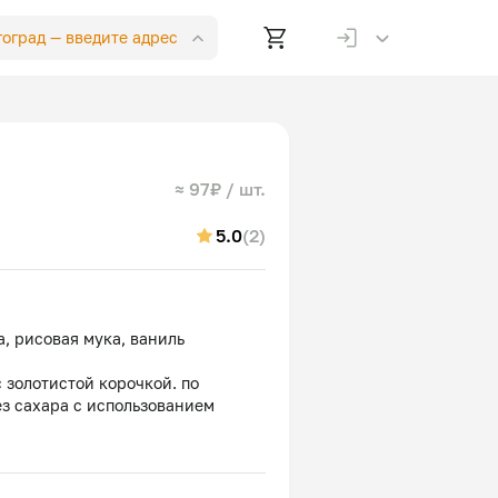
лгоград —
введите адрес
≈ 97₽ / шт.
5.0
(2)
а, рисовая мука, ваниль
золотистой корочкой. по
ез сахара с использованием