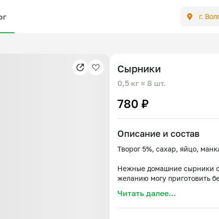
ог
г. Во
Сырники
0,5 кг
≈ 8 шт.
780 ₽
Описание и состав
Творог 5%, сахар, яйцо, манк
Нежные домашние сырники с 
желанию могу приготовить б
Читать далее...