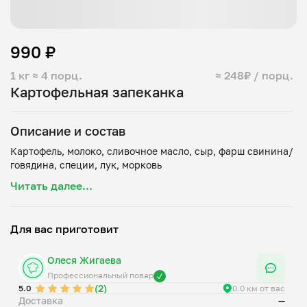
990 ₽
1 кг
≈ 4 порц.
≈ 248₽ / порц.
Картофельная запеканка
Описание и состав
Картофель, молоко, сливочное масло, сыр, фарш свинина/
Читать далее...
Для вас приготовит
Олеся Жигаева
Профессиональный повар
(2)
5.0
0.0 км от вас
Доставка
—