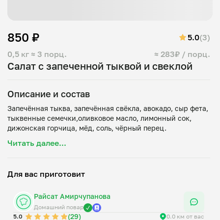
850 ₽
5.0
(3)
0,5 кг
≈ 3 порц.
≈ 283₽ / порц.
Салат с запеченной тыквой и свеклой
Описание и состав
Запечённая тыква, запечённая свёкла, авокадо, сыр фета,
тыквенные семечки,оливковое масло, лимонный сок,
Читать далее...
Для вас приготовит
Райсат Амирчупанова
Домашний повар
(29)
5.0
0.0 км от вас