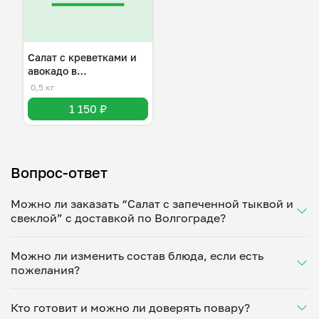
Салат с креветками и
авокадо в
апельсиновом соусе
0,5 кг
1 150 ₽
Вопрос-ответ
Можно ли заказать “Салат с запеченной тыквой и
свеклой” с доставкой по Волгограде?
Да, доставка на дом работает по всему городу!
Можно ли изменить состав блюда, если есть
Укажите удобное время — и получите свежее
пожелания?
домашнее блюдо в большой порции прямо с плиты.
Герметичная упаковка сохраняет тепло до 90
Конечно! Райсат Амирчупанова адаптирует блюдо
минут. Статус заказа отслеживайте в личном
Кто готовит и можно ли доверять повару?
под ваши предпочтения: уберет специи, снизит
кабинете, а с поваром можно связаться напрямую в