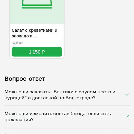
Салат с креветками и
авокадо в
апельсиновом соусе
0,5 кг
1 150 ₽
Вопрос-ответ
Можно ли заказать “Бантики с соусом песто и
курицей” с доставкой по Волгограде?
Да, доставка на дом работает по всему городу!
Можно ли изменить состав блюда, если есть
Укажите удобное время — и получите свежее
пожелания?
домашнее блюдо в большой порции прямо с плиты.
Герметичная упаковка сохраняет тепло до 90
Конечно! Райсат Амирчупанова адаптирует блюдо
минут. Статус заказа отслеживайте в личном