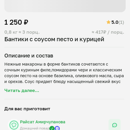
1 250 ₽
5.0
(1)
0,8 кг
≈ 3 порц.
≈ 417₽ / порц.
Бантики с соусом песто и курицей
Описание и состав
Нежные макароны в форме бантиков сочетаются с
сочным куриным филе,помидорами чери и классическим
соусом песто на основе базилика, оливкового масла, сыра
и орехов. Соус придает блюду насыщенный свежий вкус
и аппетитный аромат, а куриное филе делает его более
Читать далее...
Для вас приготовит
Райсат Амирчупанова
Домашний повар