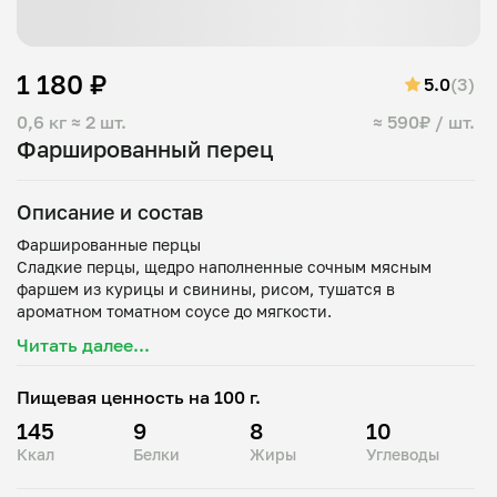
1 180 ₽
5.0
(3)
0,6 кг
≈ 2 шт.
≈ 590₽ / шт.
Фаршированный перец
Описание и состав
Фаршированные перцы
Сладкие перцы, щедро наполненные сочным мясным
фаршем из курицы и свинины, рисом, тушатся в
ароматном томатном соусе до мягкости.
Читать далее...
Настоящее домашнее блюдо — сытное, тёплое и очень
Пищевая ценность на 100 г.
145
9
8
10
Ккал
Белки
Жиры
Углеводы