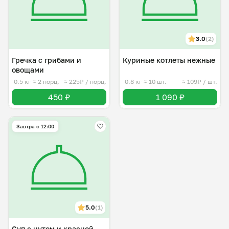
3.0
(2)
Гречка с грибами и
Куриные котлеты нежные
овощами
0.5 кг
≈ 2 порц.
≈ 225₽ / порц.
0.8 кг
≈ 10 шт.
≈ 109₽ / шт.
450 ₽
1 090 ₽
Завтра c 12:00
5.0
(1)
Суп с нутом и красной