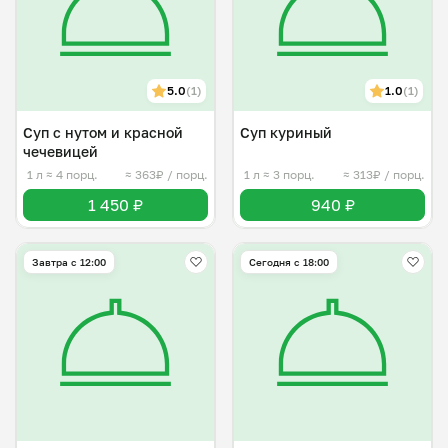
5.0
(1)
1.0
(1)
Суп с нутом и красной
Суп куриный
чечевицей
1 л
≈ 4 порц.
≈ 363₽ / порц.
1 л
≈ 3 порц.
≈ 313₽ / порц.
1 450 ₽
940 ₽
Завтра c 12:00
Сегодня с 18:00