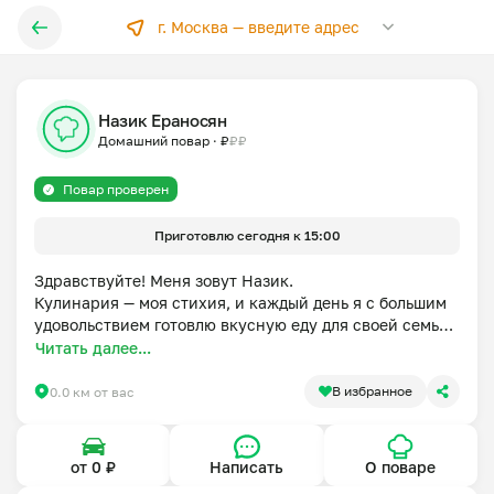
г. Москва —
введите адрес
Назик Ераносян
Домашний повар
·
₽
₽
₽
Повар проверен
Приготовлю сегодня к 15:00
Здравствуйте! Меня зовут Назик.

Кулинария — моя стихия, и каждый день я с большим 
удовольствием готовлю вкусную еду для своей семьи 
и не только. 

Читать далее...
Я готовлю домашние обеды на заказ у себя дома 
В избранное
0.0 км от вас
небольшими партиями. Начала готовить не как 
бизнес, а потому что друзья и знакомые постоянно 
просили приготовить вкусные блюда. Вот я и 
от 0 ₽
Написать
О поваре
подумала, почему не радовать также других людей?
