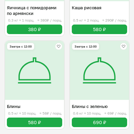
Яичница с помидорами
Каша рисовая
по армянски
0.3 кг
≈ 1 порц.
≈ 380₽ / порц.
0.5 кг
≈ 2 порц.
≈ 290₽ / порц.
380 ₽
580 ₽
Завтра c 12:00
Завтра c 12:00
Блины
Блины с зеленью
0.5 кг
≈ 10 порц.
≈ 58₽ / порц.
0.6 кг
≈ 10 порц.
≈ 69₽ / порц.
580 ₽
690 ₽