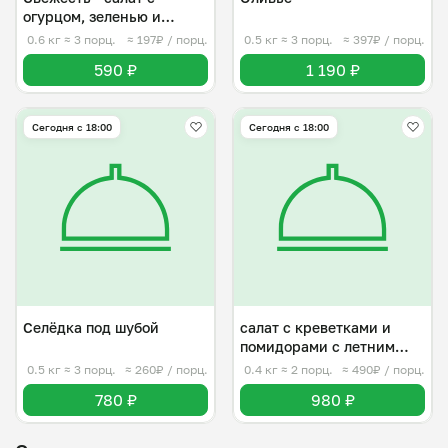
огурцом, зеленью и
капустой
0.6 кг
≈ 3 порц.
≈ 197₽ / порц.
0.5 кг
≈ 3 порц.
≈ 397₽ / порц.
590 ₽
1 190 ₽
Сегодня с 18:00
Сегодня с 18:00
Селёдка под шубой
салат с креветками и
помидорами с летним
вайбом
0.5 кг
≈ 3 порц.
≈ 260₽ / порц.
0.4 кг
≈ 2 порц.
≈ 490₽ / порц.
780 ₽
980 ₽