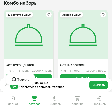
Комбо наборы
11 августа с 12:00
Завтра c 12:00
Сет «Угощение»
Сет «Жаркое»
4.5 кг
≈ 8 порц.
≈ 1500₽ / порц.
4 кг
≈ 6 порц.
≈ 1500₽ / порц.
12 000 ₽
9 000 ₽
Поиск
Скачай приложение
Скачать
и пользуйся сервисом удобнее!
Завтра c 08:00
Завтра c 08:00
Главная
Каталог
Заказы
Корзина
Профиль