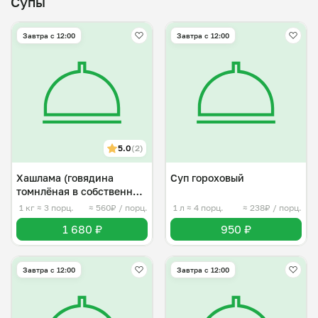
Супы
Завтра c 12:00
Завтра c 12:00
5.0
(2)
Хашлама (говядина
Суп гороховый
томнлёная в собственном
соку )
1 кг
≈ 3 порц.
≈ 560₽ / порц.
1 л
≈ 4 порц.
≈ 238₽ / порц.
1 680 ₽
950 ₽
Завтра c 12:00
Завтра c 12:00