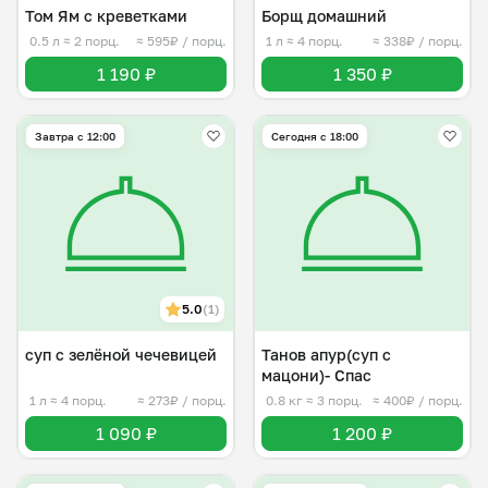
Том Ям с креветками
Борщ домашний
0.5 л
≈ 2 порц.
≈ 595₽ / порц.
1 л
≈ 4 порц.
≈ 338₽ / порц.
1 190 ₽
1 350 ₽
Завтра c 12:00
Сегодня с 18:00
5.0
(1)
суп с зелёной чечевицей
Танов апур(суп с
мацони)- Спас
1 л
≈ 4 порц.
≈ 273₽ / порц.
0.8 кг
≈ 3 порц.
≈ 400₽ / порц.
1 090 ₽
1 200 ₽