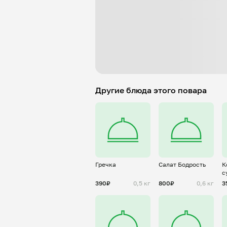
Другие блюда этого повара
Гречка
Салат Бодрость
К
с
390₽
0,5 кг
800₽
0,6 кг
3