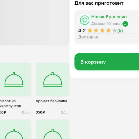
Для вас приготовит
Назик Ераносян
Домашний повар
4.2
(5)
Доставка
В корзину
омпот из
Аромат базилика
ухофруктов
50₽
0,5 л
350₽
0,5 л