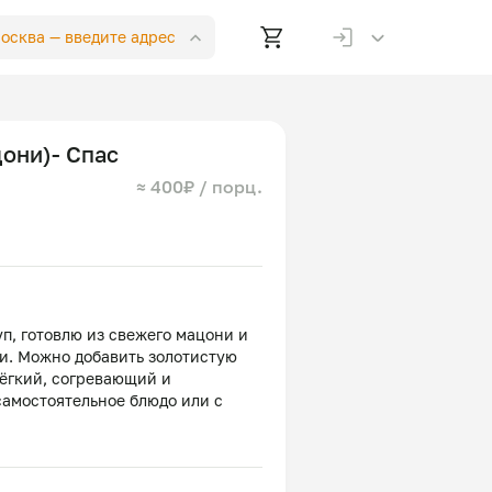
Москва —
введите адрес
цони)- Спас
≈ 400₽ / порц.
п, готовлю из свежего мацони и
и. Можно добавить золотистую
Лёгкий, согревающий и
самостоятельное блюдо или с