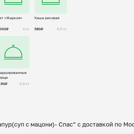
ет «Жаркое»
Каша рисовая
000₽
4 кг
580₽
0,5 кг
аршированные
ерцы
190₽
0,9 кг
апур(суп с мацони)- Спас” с доставкой по Мо