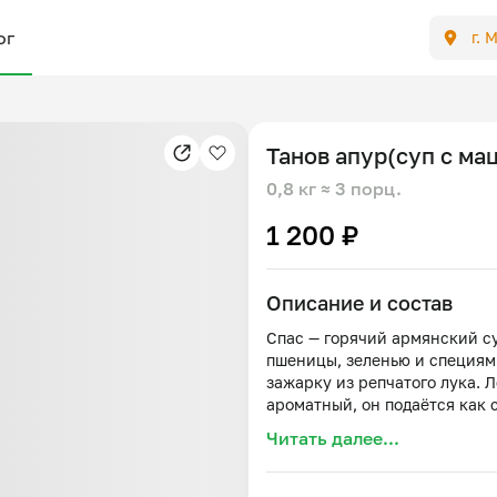
ог
г. 
Танов апур(суп с ма
0,8 кг
≈ 3 порц.
1 200 ₽
Описание и состав
Спас — горячий армянский су
пшеницы, зеленью и специям
зажарку из репчатого лука. 
ароматный, он подаётся как 
Читать далее...