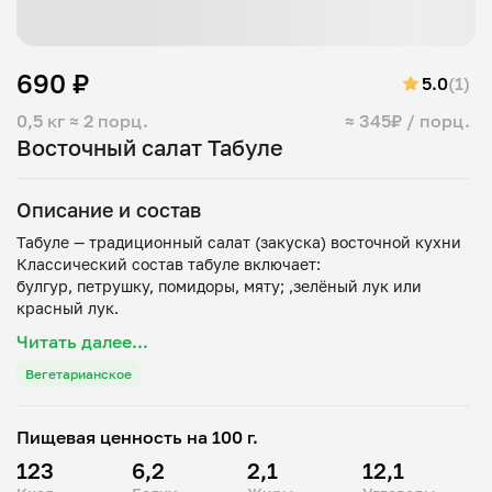
690 ₽
5.0
(1)
0,5 кг
≈ 2 порц.
≈ 345₽ / порц.
Восточный салат Табуле
Описание и состав
Табуле — традиционный салат (закуска) восточной кухни
Классический состав табуле включает:
булгур, петрушку, помидоры, мяту; ,зелёный лук или
красный лук.
Заправка
Читать далее...
Салат заправляю смесью: лимонного сока, оливкового
Вегетарианское
Пищевая ценность на 100 г.
123
6,2
2,1
12,1