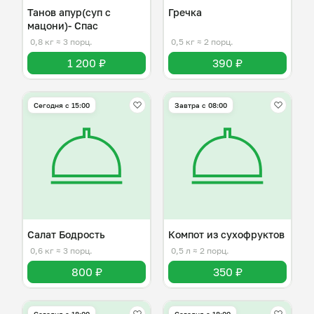
Танов апур(суп с
Гречка
мацони)- Спас
0,8 кг
≈ 3 порц.
0,5 кг
≈ 2 порц.
1 200 ₽
390 ₽
Сегодня с 15:00
Завтра c 08:00
Салат Бодрость
Компот из сухофруктов
0,6 кг
≈ 3 порц.
0,5 л
≈ 2 порц.
800 ₽
350 ₽