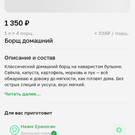
1 350 ₽
1 л
≈ 4 порц.
≈ 338₽ / порц.
Борщ домашний
Описание и состав
Классический домашний борщ на наваристом бульоне.
Свёкла, капуста, картофель, морковь и лук — всё
обжариваю и довожу до мягкости, как готовят дома. Без
острых специй и уксуса, вкус мягкий.
Готовлю в день передачи. Отлично подходит детям и на 2
Читать далее...
Для вас приготовит
Назик Ераносян
Домашний повар