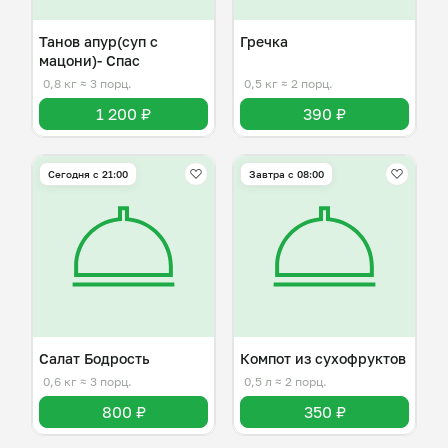
Танов апур(суп с
Гречка
мацони)- Спас
0,8 кг
≈ 3 порц.
0,5 кг
≈ 2 порц.
1 200 ₽
390 ₽
Сегодня с 21:00
Завтра c 08:00
Салат Бодрость
Компот из сухофруктов
0,6 кг
≈ 3 порц.
0,5 л
≈ 2 порц.
800 ₽
350 ₽