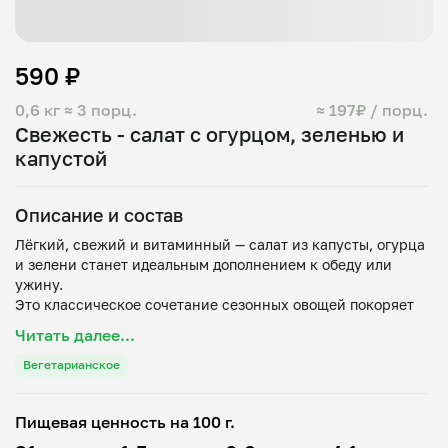
590 ₽
0,6 кг
≈ 3 порц.
≈ 197₽ / порц.
Свежесть - салат с огурцом, зеленью и
капустой
Описание и состав
Лёгкий, свежий и витаминный — салат из капусты, огурца
и зелени станет идеальным дополнением к обеду или
ужину.
Это классическое сочетание сезонных овощей покоряет
простотой приготовления и пользой: блюдо готовится за
Читать далее...
считанные минуты и подходит для повседневного меню,
пикника или праздничного стола.
Вегетарианское
Основные ингредиенты
Пищевая ценность на 100 г.
Капуста (белокочанная или молодая) — основа салата,
придаёт ему сочность и приятную хрусткость. Молодая