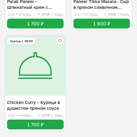
Palak Paneer –
Paneer Tikka Masala - Сыр
Шпинатный крем с
в пряном сливочном
кусочками сыра
соусе
1 кг
≈ 4 порц.
≈ 425₽ / порц.
1 кг
≈ 4 порц.
≈ 450₽ / порц.
1 700 ₽
1 800 ₽
Завтра c 08:00
Chicken Curry – Курица в
душистом пряном соусе
1 кг
≈ 4 порц.
≈ 425₽ / порц.
1 700 ₽