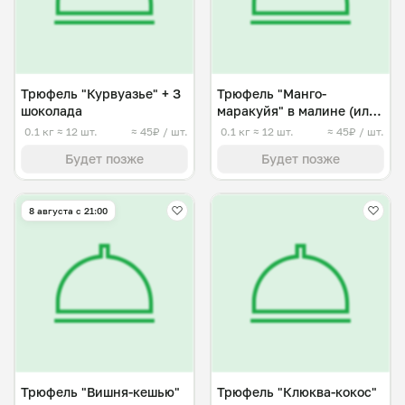
Трюфель "Курвуазье" + З
Трюфель "Манго-
шоколада
маракуйя" в малине (или
клубнике)
0.1 кг
≈ 12 шт.
≈ 45₽ / шт.
0.1 кг
≈ 12 шт.
≈ 45₽ / шт.
Будет позже
Будет позже
8 августа с 21:00
Трюфель "Вишня-кешью"
Трюфель "Клюква-кокос"