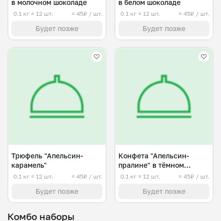
в молочном шоколаде
в белом шоколаде
0.1 кг
≈ 12 шт.
≈ 45₽ / шт.
0.1 кг
≈ 12 шт.
≈ 45₽ / шт.
Будет позже
Будет позже
Трюфель "Апельсин-
Конфета "Апельсин-
карамель"
пралине" в тёмном
шоколаде
0.1 кг
≈ 12 шт.
≈ 45₽ / шт.
0.1 кг
≈ 12 шт.
≈ 45₽ / шт.
Будет позже
Будет позже
Комбо наборы