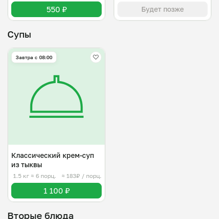
550 ₽
Будет позже
Супы
Завтра c 08:00
Классический крем-суп
из тыквы
1.5 кг
≈ 6 порц.
≈ 183₽ / порц.
1 100 ₽
Вторые блюда