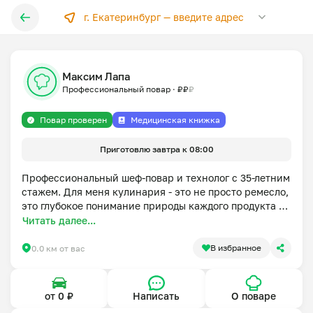
г. Екатеринбург —
введите адрес
Максим Лапа
Профессиональный повар
·
₽
₽
₽
Повар проверен
Медицинская книжка
Приготовлю завтра к 08:00
Профессиональный шеф-повар и технолог с 35-летним 
стажем. Для меня кулинария - это не просто ремесло, 
это глубокое понимание природы каждого продукта и 
осознанный подход к питанию.

Читать далее...
Более 10 лет я изучаю традиции Южной Индии 
В избранное
0.0 км от вас
изнутри, собирая аутентичные рецептуры. Моя 
специализация - это чистые, сбалансированные 
вкусы, где правильные специи не перебивают, а 
от 0 ₽
Написать
О поваре
раскрывают истинную суть блюда.
