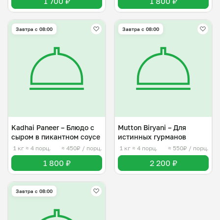
1 700 ₽
1 800 ₽
Завтра c 08:00
Завтра c 08:00
Kadhai Paneer – Блюдо с
Mutton Biryani – Для
сыром в пикантном соусе
истинных гурманов
1 кг
≈ 4 порц.
≈ 450₽ / порц.
1 кг
≈ 4 порц.
≈ 550₽ / порц.
1 800 ₽
2 200 ₽
Завтра c 08:00