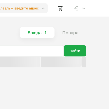
славль —
введите адрес
Блюда
1
Повара
Найти
По возрастанию цены
По убыванию цены
По новизне