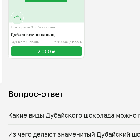
Екатерина Хлебосолова
Дубайский шоколад
0,1 кг
≈ 2 порц.
≈ 1000₽ / порц.
2 000 ₽
Вопрос-ответ
Какие виды Дубайского шоколада можно 
На сайте mypovar.ru можно выбрать популяр
Из чего делают знаменитый Дубайский ш
пастой и пресным тестом катаифи в классиче