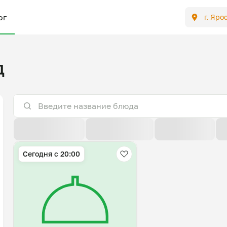
ог
г. Яро
д
По расстоянию
По умолчанию
Популярные
Сегодня с 20:00