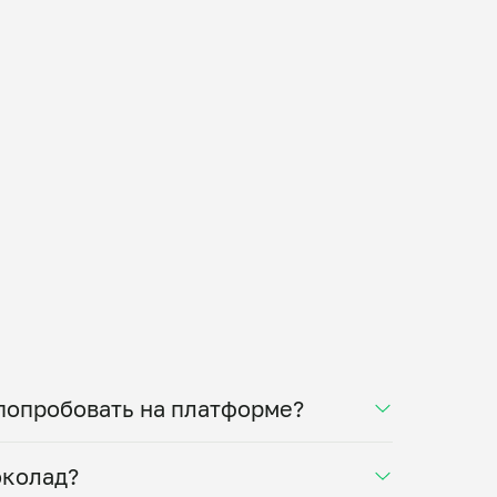
попробовать на платформе?
ный Дубайский шоколад с фисташковой
околад?
ском исполнении, разные варианты с