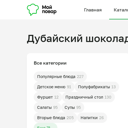
Главная
Катал
Дубайский шокола
Все категории
Популярные блюда
227
Детское меню
91
Полуфабрикаты
13
Фуршет
12
Праздничный стол
130
Салаты
95
Супы
95
Вторые блюда
205
Напитки
26
Еще 71...