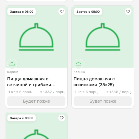
Завтра c 08:00
Завтра c 08:00
Карина
Карина
Пицца домашняя с
Пицца домашняя с
ветчиной и грибами
сосисками (35×25)
(35×25)
1 кг
≈ 6 порц.
≈ 133₽ / порц.
1 кг
≈ 6 порц.
≈ 133₽ / порц.
Будет позже
Будет позже
Завтра c 08:00