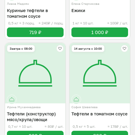
Лиана Мадоян
Елена Старчикова
Куриные тефтели в
Ежики
томатном соусе
0,5 кг
≈ 3 порц.
≈ 240₽ / порц.
1 кг
≈ 10 шт.
≈ 100₽ / шт.
719 ₽
1 000 ₽
Завтра c 08:00
14 августа с 10:00
Ирина Мухаммадеева
София Шевелева
Тефтели (конструктор)
Тефтели в томатном соусе
мясо/крупа/овощи
0,7 кг
≈ 10 шт.
≈ 80₽ / шт.
0,5 кг
≈ 5 шт.
≈ 178₽ / шт.