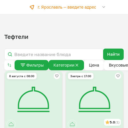
г. Ярославль —
введите адрес
Тефтели
Найти
Фильтры
Категории
Цена
Вкусовые
8 августа с 08:00
Завтра c 17:00
5.0
(1)