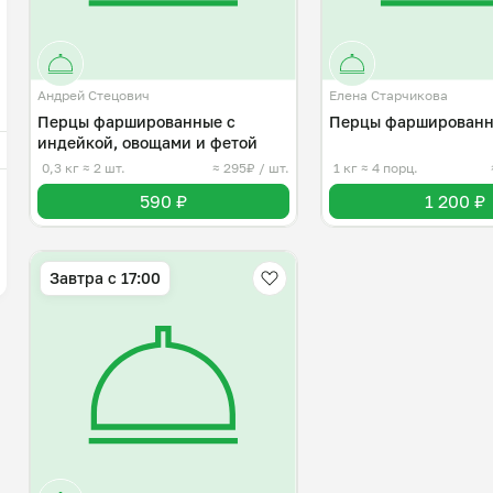
Андрей Стецович
Елена Старчикова
Перцы фаршированные с
Перцы фарширован
индейкой, овощами и фетой
0,3 кг
≈ 2 шт.
≈ 295₽ / шт.
1 кг
≈ 4 порц.
590 ₽
1 200 ₽
Завтра c 17:00