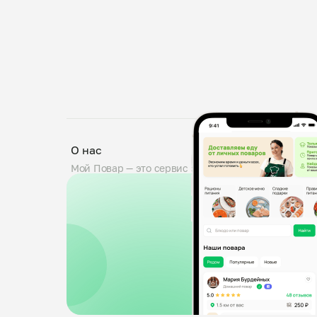
О нас
Мой Повар — это сервис заказа блюд от личных по
проходят тщательную проверку: мы дегустируем б
знакомим поваров с требованиями пищевой безопа
0,5 кг. Вы можете оставить комментарий к заказу,
доставка от любого повара.
© 2026 Мой Повар
Продвижение сайта — Midas