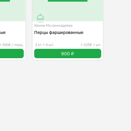
Ирина Мухаммадеева
ные
Перцы фаршированные
≈ 300₽ / порц.
1 кг
≈ 4 шт.
≈ 225₽ / шт.
900 ₽