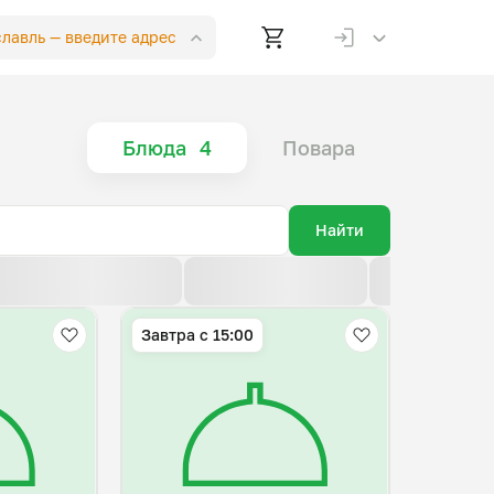
славль —
введите адрес
Блюда
4
Повара
Найти
По возрастанию цены
По убыванию цены
По новизне
Завтра c 15:00