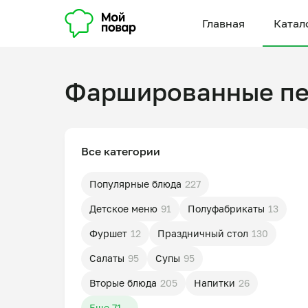
Главная
Катал
Фаршированные п
Все категории
Популярные блюда
227
Детское меню
91
Полуфабрикаты
13
Фуршет
12
Праздничный стол
130
Салаты
95
Супы
95
Вторые блюда
205
Напитки
26
Еще 71...