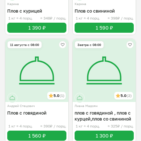
Карина
Карина
Плов с курицей
Плов со свининой
1 кг
≈ 4 порц.
≈ 348₽ / порц.
1 кг
≈ 4 порц.
≈ 398₽ / порц.
1 390 ₽
1 590 ₽
11 августа с 08:00
Завтра c 08:00
5.0
(1)
5.0
(2)
Андрей Стецович
Лиана Мадоян
Плов с говядиной
плов с говядиной , плов с
курцей,плов со свининой
1 кг
≈ 4 порц.
≈ 390₽ / порц.
1 кг
≈ 4 порц.
≈ 325₽ / порц.
1 560 ₽
1 300 ₽