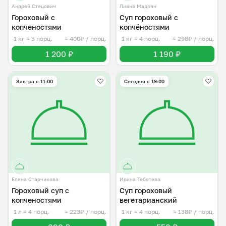
Андрей Стецович
Лиана Мадоян
Гороховый с
Суп гороховый с
копченостями
копчёностями
1 кг
≈ 3 порц.
≈ 400₽ / порц.
1 кг
≈ 4 порц.
≈ 298₽ / порц.
1 200 ₽
1 190 ₽
Завтра c 11:00
Сегодня с 19:00
Елена Старчикова
Ирина Тебетева
Гороховый суп с
Суп гороховый
копченостями
вегетарианский
1 л
≈ 4 порц.
≈ 223₽ / порц.
1 кг
≈ 4 порц.
≈ 138₽ / порц.