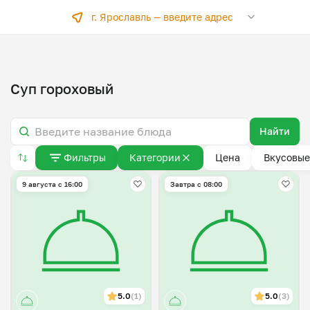
г. Ярославль —
введите адрес
Суп гороховый
Найти
Фильтры
Категории
Цена
Вкусовые
9 августа с 16:00
Завтра c 08:00
5.0
(1)
5.0
(3)