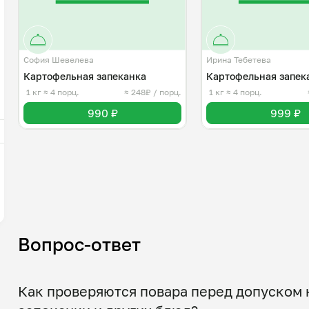
София Шевелева
Ирина Тебетева
Картофельная запеканка
Картофельная запек
1 кг
≈ 4 порц.
≈ 248₽ / порц.
1 кг
≈ 4 порц.
990 ₽
999 ₽
Вопрос-ответ
Как проверяются повара перед допуском