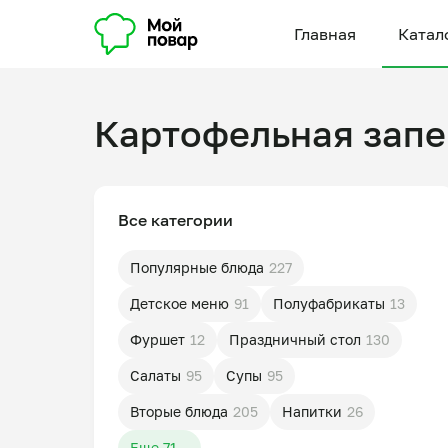
Главная
Катал
Картофельная запе
Все категории
Популярные блюда
227
Детское меню
91
Полуфабрикаты
13
Фуршет
12
Праздничный стол
130
Салаты
95
Супы
95
Вторые блюда
205
Напитки
26
Еще 71...