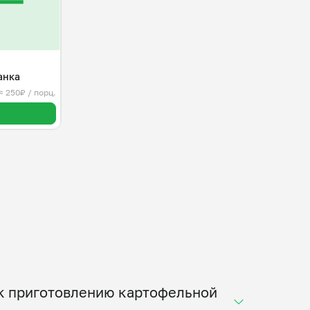
анка
≈ 250₽ / порц.
 к приготовлению картофельной