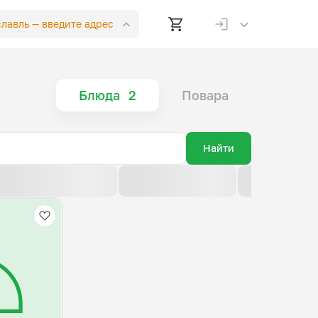
славль —
введите адрес
Блюда
2
Повара
Найти
По возрастанию цены
По убыванию цены
По новизне