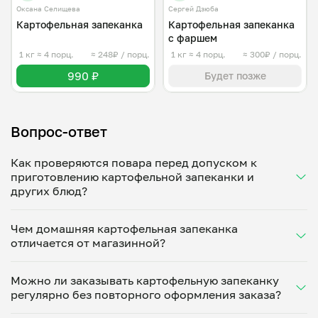
Оксана Селищева
Сергей Дзюба
Картофельная запеканка
Картофельная запеканка
с фаршем
1 кг
≈ 4 порц.
≈ 248₽ / порц.
1 кг
≈ 4 порц.
≈ 300₽ / порц.
990 ₽
Будет позже
Вопрос-ответ
Как проверяются повара перед допуском к
приготовлению картофельной запеканки и
других блюд?
Каждый повар, который предлагает свои услуги
Чем домашняя картофельная запеканка
через наш сервис, проходит обязательную
отличается от магазинной?
поэтапную проверку. Она включает личную встречу
с представителями онлайн-платформы,
Картофельная запеканка от наших поваров — одно
приготовление домашних блюд из меню для
Можно ли заказывать картофельную запеканку
из многих блюд домашней кухни, которое готовят с
дегустации. На следующем этапе осуществляется
регулярно без повторного оформления заказа?
индивидуальным подходом. Особое внимание
фотофиксация кухни, которая должна
уделяется рецептуре и выбору ингредиентов.
соответствовать санитарным нормам. В