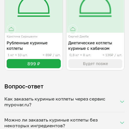
Кристина Саришвили
Сергей Дзюба
Рубленные куриные
Диетические котлеты
котлеты
куриные с кабачком
1 кг
≈ 10 шт.
≈ 89₽ / шт.
0,8 кг
≈ 8 шт.
≈ 136₽ / шт.
899 ₽
Будет позже
Вопрос-ответ
Как заказать куриные котлеты через сервис
mypovar.ru?
Чтобы заказать куриные котлеты на дом или в офис
Можно ли заказать куриные котлеты без
через наш сервис, выберите повара из списка,
некоторых ингредиентов?
изучите цены, отправьте блюда в корзину. Укажите