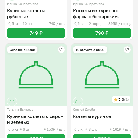
Ирина Кондраткова
Ирина Кондраткова
Куриные котлеты
Котлеты из куриного
рубленые
фарша с болгарским
перцем
0,5 кг
≈ 10 шт.
≈ 74₽ / шт.
0,5 кг
≈ 2 порц.
≈ 395₽ / порц.
749 ₽
790 ₽
Сегодня с 20:00
10 августа с 08:00
5.0
(1)
Татьяна Бычкова
Сергей Дзюба
Куриные котлеты с сыром
Котлеты куриные
и зеленью
0,5 кг
≈ 6 шт.
≈ 150₽ / шт.
0,7 кг
≈ 8 шт.
≈ 161₽ / шт.