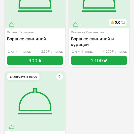
5.0
(1)
Оксана Селищева
Светлана Спасенкова
Борщ со свининой
Борщ со свининой и
курицей
1 кг
≈ 4 порц.
≈ 225₽ / порц.
1 л
≈ 4 порц.
≈ 275₽ / порц.
900 ₽
1 100 ₽
17 августа с 08:00