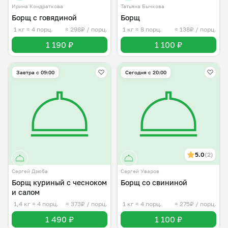
Ирина Кондраткова
Татьяна Бычкова
Борщ с говядиной
Борщ
1 кг
≈ 4 порц.
≈ 298₽ / порц.
1 кг
≈ 8 порц.
≈ 138₽ / порц.
1 190 ₽
1 100 ₽
Завтра c 09:00
Сегодня с 20:00
5.0
(2)
Сергей Дзюба
Сергей Уваров
Борщ куриный с чесноком
Борщ со свининой
и салом
1,4 кг
≈ 4 порц.
≈ 373₽ / порц.
1 кг
≈ 4 порц.
≈ 275₽ / порц.
1 490 ₽
1 100 ₽