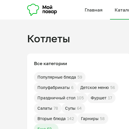
Главная
Катал
Котлеты
Все категории
Популярные блюда
59
Полуфабрикаты
6
Детское меню
56
Праздничный стол
105
Фуршет
17
Салаты
78
Супы
64
Вторые блюда
142
Гарниры
58
Еще 62...