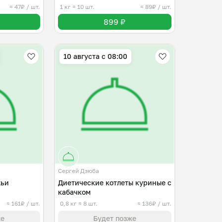
≈ 47₽ / шт.
1 кг
≈ 10 шт.
≈ 89₽ / шт.
899 ₽
10 августа с 08:00
Сергей Дзюба
жьи
Диетические котлеты куриные с
кабачком
≈ 161₽ / шт.
0,8 кг
≈ 8 шт.
≈ 136₽ / шт.
же
Будет позже