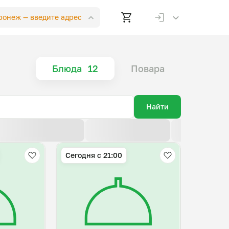
оронеж —
введите адрес
Блюда
12
Повара
Найти
По возрастанию цены
По убыванию цены
По новизне
Сегодня с 21:00