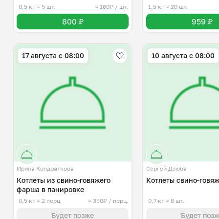
0,5 кг
≈ 5 шт.
≈ 160₽ / шт.
1,5 кг
≈ 20 шт.
800 ₽
959 ₽
17 августа с 08:00
10 августа с 08:00
Ирина Кондраткова
Сергей Дзюба
Котлеты из свино-говяжего
Котлеты свино-говя
фарша в панировке
0,5 кг
≈ 2 порц.
≈ 350₽ / порц.
0,7 кг
≈ 8 шт.
Будет позже
Будет поз