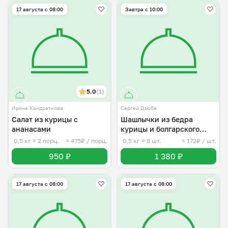
17 августа с 08:00
Завтра c 10:00
5.0
(1)
Ирина Кондраткова
Сергей Дзюба
Салат из курицы с
Шашлычки из бедра
ананасами
курицы и болгарского
перца.
0,5 кг
≈ 2 порц.
≈ 475₽ / порц.
0,5 кг
≈ 8 шт.
≈ 172₽ / шт.
950 ₽
1 380 ₽
17 августа с 08:00
17 августа с 08:00