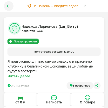
г. Тюмень —
введите адрес
Надежда Ларионова (Lar_Berry)
Кондитер
·
₽
₽
₽
Повар проверен
Приготовлю сегодня к 15:00
Я приготовлю для вас самую сладкую и красивую 
клубнику в бельгийском шоколаде, ваши любимые 
будут в восторге!

Королевские финики в бельгийском шоколаде с 
Читать далее...
начинкой из сыра дор блю и орехами покоряют 
вкусовые рецепторы !

В избранное
0.0 км от вас
Бананы в шоколаде для ваших детей !

Аренда шоколадного фонтана!
от 0 ₽
Написать
О поваре