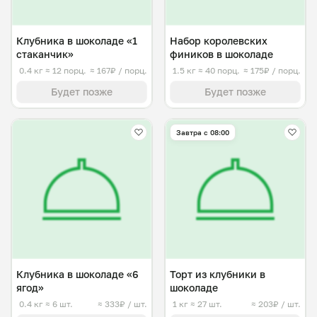
Клубника в шоколаде «1
Набор королевских
стаканчик»
фиников в шоколаде
0.4 кг
≈ 12 порц.
≈ 167₽ / порц.
1.5 кг
≈ 40 порц.
≈ 175₽ / порц.
Будет позже
Будет позже
Завтра c 08:00
Клубника в шоколаде «6
Торт из клубники в
ягод»
шоколаде
0.4 кг
≈ 6 шт.
≈ 333₽ / шт.
1 кг
≈ 27 шт.
≈ 203₽ / шт.