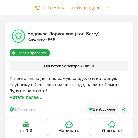
г. Тюмень —
введите адрес
Надежда Ларионова (Lar_Berry)
Кондитер
·
₽
₽
₽
Повар проверен
Приготовлю завтра к 08:00
Я приготовлю для вас самую сладкую и красивую 
клубнику в бельгийском шоколаде, ваши любимые 
будут в восторге!

Королевские финики в бельгийском шоколаде с 
Читать далее...
начинкой из сыра дор блю и орехами покоряют 
вкусовые рецепторы !

В избранное
0.0 км от вас
Бананы в шоколаде для ваших детей !

Аренда шоколадного фонтана!
от 0 ₽
Написать
О поваре