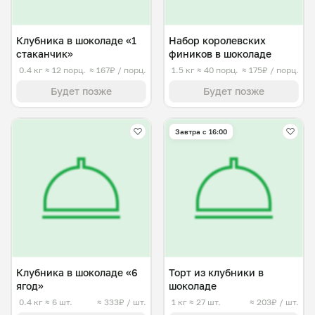
Клубника в шоколаде «1
Набор королевских
стаканчик»
фиников в шоколаде
0.4 кг
≈ 12 порц.
≈ 167₽ / порц.
1.5 кг
≈ 40 порц.
≈ 175₽ / порц.
Будет позже
Будет позже
Завтра c 16:00
Клубника в шоколаде «6
Торт из клубники в
ягод»
шоколаде
0.4 кг
≈ 6 шт.
≈ 333₽ / шт.
1 кг
≈ 27 шт.
≈ 203₽ / шт.