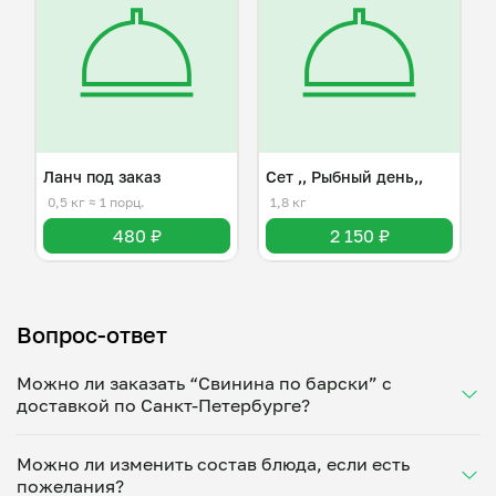
Ланч под заказ
Сет ,, Рыбный день,,
0,5 кг
≈ 1 порц.
1,8 кг
480 ₽
2 150 ₽
Вопрос-ответ
Можно ли заказать “Свинина по барски” с
доставкой по Санкт-Петербурге?
Да, доставка на дом работает по всему городу!
Можно ли изменить состав блюда, если есть
Укажите удобное время — и получите свежее
пожелания?
домашнее блюдо в большой порции прямо с плиты.