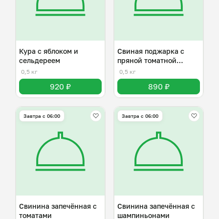
Кура с яблоком и
Свиная поджарка с
сельдереем
пряной томатной
подливой
0,5 кг
0,5 кг
920 ₽
890 ₽
Завтра c 06:00
Завтра c 06:00
Свинина запечённая с
Свинина запечённая с
томатами
шампиньонами