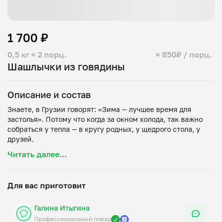
1 700 ₽
0,5 кг
≈ 2 порц.
≈ 850₽ / порц.
Шашлычки из говядины
Описание и состав
Знаете, в Грузии говорят: «Зима — лучшее время для
застолья». Потому что когда за окном холода, так важно
собраться у тепла — в кругу родных, у щедрого стола, у
друзей.
Мы не можем пригласить вас всех в солнечную Кахетию
Читать далее...
🇬🇪прямо сейчас. Но мы можем привезти к вам её солнце
— в каждом кусочке нашего шашлыка!🧑‍🍳😎
Мясо, достойное горца: 🏇Сочная мраморная говядина
Для вас приготовит
или нежная фермерская Кура, Свинина шея. Мы не
просто нарезаем мясо — мы «поём» ему грузинскую
Галина Итыгина
песню из лука, гранатового сока, киндзи и чеснока.
Маринад — это святое🧑‍🍳
Профессиональный повар