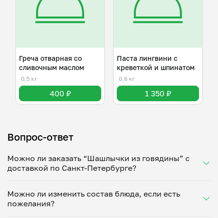
Греча отварная со
Паста лингвини с
сливочным маслом
креветкой и шпинатом
0,5 кг
0,6 кг
400 ₽
1 350 ₽
Вопрос-ответ
Можно ли заказать “Шашлычки из говядины” с
доставкой по Санкт-Петербурге?
Да, доставка на дом работает по всему городу!
Можно ли изменить состав блюда, если есть
Укажите удобное время — и получите свежее
пожелания?
домашнее блюдо в большой порции прямо с плиты.
Герметичная упаковка сохраняет тепло до 90