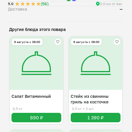
(56)
Душа Тбилиси 🇬🇪в каждой коробочке😉 К шашлычку
5.0
0.0 км от вас
Доставка
—
обязательно идёт наш секрет — домашний томатный соус,
румяный лаваш, чтобы собирать сок, и щепотка душистого
хмели-сунели для аромата с букетом из зелени и
маринованного лука.
Другие блюда этого повара
8 августа с 08:00
8 августа с 08:00
Салат Витаминный
Стейк из свинины
гриль на косточке
0,5 кг
0,5 кг
≈ 2 шт.
890 ₽
1 390 ₽