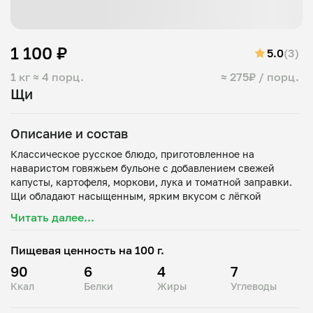
1 100 ₽
5.0
(3)
1 кг
≈ 4 порц.
≈ 275₽ / порц.
Щи
Описание и состав
Классическое русское блюдо, приготовленное на
наваристом говяжьем бульоне с добавлением свежей
капусты, картофеля, моркови, лука и томатной заправки.
Щи обладают насыщенным, ярким вкусом с лёгкой
кислинкой, характерной для традиционного рецепта.
Читать далее...
Отварная говядина придаёт супу сытность, а аромат
специй и лаврового листа делает его особенно
Пищевая ценность на 100 г.
аппетитным.
Подаются горячими, со свежей зеленью и, по желанию, со
90
6
4
7
сметаной.
Ккал
Белки
Жиры
Углеводы