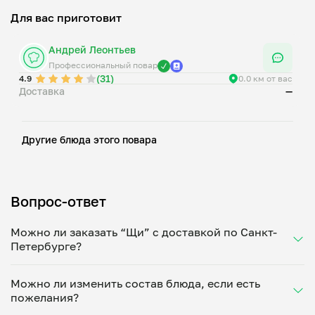
Для вас приготовит
Андрей Леонтьев
Профессиональный повар
(31)
4.9
0.0 км от вас
Доставка
—
Другие блюда этого повара
Вопрос-ответ
Можно ли заказать “Щи” с доставкой по Санкт-
Петербурге?
Да, доставка на дом работает по всему городу!
Можно ли изменить состав блюда, если есть
Укажите удобное время — и получите свежее
пожелания?
домашнее блюдо в большой порции прямо с плиты.
Герметичная упаковка сохраняет тепло до 90