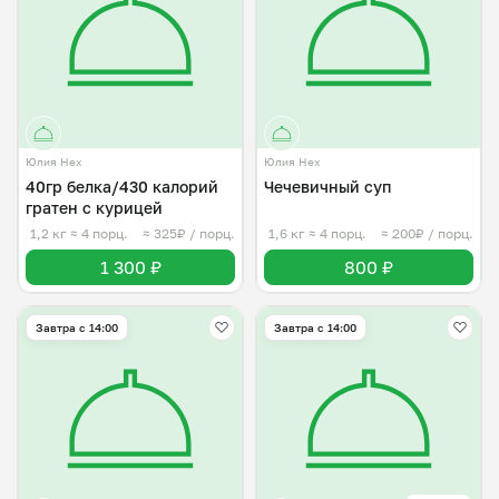
Юлия Нех
Юлия Нех
40гр белка/430 калорий
Чечевичный суп
гратен с курицей
1,2 кг
≈ 4 порц.
≈ 325₽ / порц.
1,6 кг
≈ 4 порц.
≈ 200₽ / порц.
1 300 ₽
800 ₽
Завтра c 14:00
Завтра c 14:00