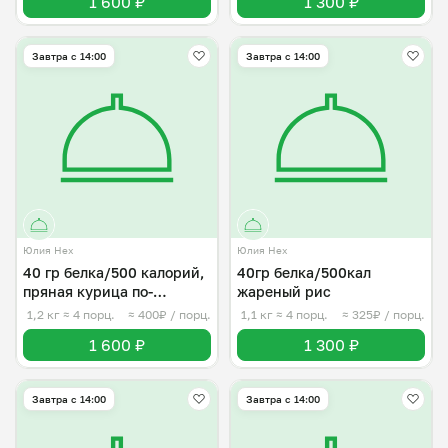
1 600 ₽
1 300 ₽
Завтра c 14:00
Завтра c 14:00
Юлия Нех
Юлия Нех
40 гр белка/500 калорий,
40гр белка/500кал
пряная курица по-
жареный рис
индийски
1,2 кг
≈ 4 порц.
≈ 400₽ / порц.
1,1 кг
≈ 4 порц.
≈ 325₽ / порц.
1 600 ₽
1 300 ₽
Завтра c 14:00
Завтра c 14:00