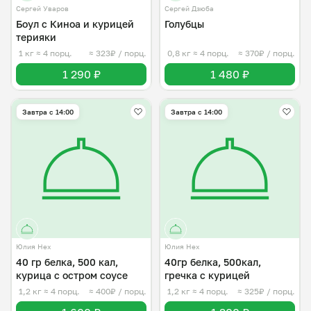
Сергей Уваров
Сергей Дзюба
Боул с Киноа и курицей
Голубцы
терияки
1 кг
≈ 4 порц.
≈ 323₽ / порц.
0,8 кг
≈ 4 порц.
≈ 370₽ / порц.
1 290 ₽
1 480 ₽
Завтра c 14:00
Завтра c 14:00
Юлия Нех
Юлия Нех
40 гр белка, 500 кал,
40гр белка, 500кал,
курица с остром соусе
гречка с курицей
1,2 кг
≈ 4 порц.
≈ 400₽ / порц.
1,2 кг
≈ 4 порц.
≈ 325₽ / порц.