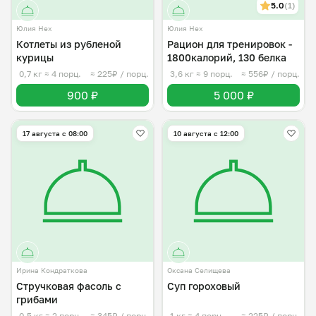
5.0
(1)
Юлия Нех
Юлия Нех
Котлеты из рубленой
Рацион для тренировок -
курицы
1800калорий, 130 белка
0,7 кг
≈ 4 порц.
≈ 225₽ / порц.
3,6 кг
≈ 9 порц.
≈ 556₽ / порц.
900 ₽
5 000 ₽
17 августа с 08:00
10 августа с 12:00
Ирина Кондраткова
Оксана Селищева
Стручковая фасоль с
Суп гороховый
грибами
0,5 кг
≈ 2 порц.
≈ 345₽ / порц.
1 кг
≈ 4 порц.
≈ 225₽ / порц.