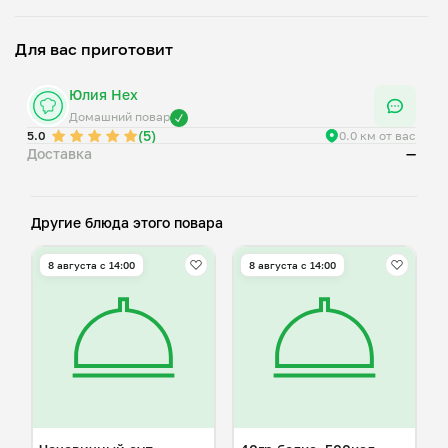
масло растительное, сок лайма, чеснок, имбирь, кешью,
томатная паста, гарам масала, куркума, пажитник, перец
Для вас приготовит
Юлия Нех
Домашний повар
(5)
5.0
0.0 км от вас
Доставка
—
Другие блюда этого повара
8 августа с 14:00
8 августа с 14:00