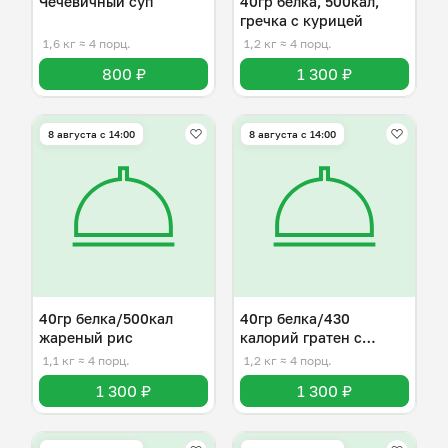
Чечевичный суп
40гр белка, 500кал,
гречка с курицей
1,6 кг
≈ 4 порц.
1,2 кг
≈ 4 порц.
800 ₽
1 300 ₽
8 августа с 14:00
8 августа с 14:00
40гр белка/500кал
40гр белка/430
жареный рис
калорий гратен с
курицей
1,1 кг
≈ 4 порц.
1,2 кг
≈ 4 порц.
1 300 ₽
1 300 ₽