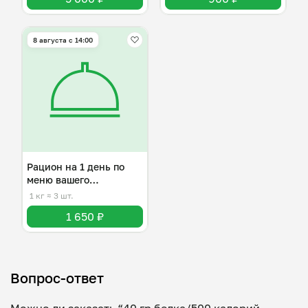
8 августа с 14:00
Рацион на 1 день по
меню вашего
нутрициолога
1 кг
≈ 3 шт.
1 650 ₽
Вопрос-ответ