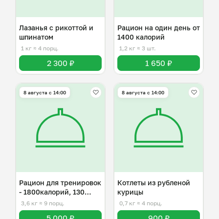
Лазанья с рикоттой и
Рацион на один день от
шпинатом
1400 калорий
1 кг
≈ 4 порц.
1,2 кг
≈ 3 шт.
2 300 ₽
1 650 ₽
8 августа с 14:00
8 августа с 14:00
Рацион для тренировок
Котлеты из рубленой
- 1800калорий, 130
курицы
белка
3,6 кг
≈ 9 порц.
0,7 кг
≈ 4 порц.
5 000 ₽
900 ₽