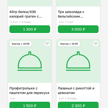
40гр белка/430
Три шоколада с
калорий гратен с
бельгийским
курицей
шоколадом
1,2 кг
≈ 4 порц.
1 кг
≈ 1 шт.
1 300 ₽
3 000 ₽
Завтра c 10:00
Завтра c 10:00
Профитрольки с
Лазанья с рикоттой и
паштетом для перекуса
шпинатом
1 кг
1 кг
≈ 4 порц.
1 500 ₽
2 300 ₽