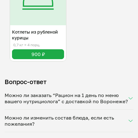
Котлеты из рубленой
курицы
0,7 кг
≈ 4 порц.
900 ₽
Вопрос-ответ
Можно ли заказать “Рацион на 1 день по меню
вашего нутрициолога” с доставкой по Воронеже?
Да, доставка на дом работает по всему городу!
Можно ли изменить состав блюда, если есть
Укажите удобное время — и получите свежее
пожелания?
домашнее блюдо в большой порции прямо с плиты.
Герметичная упаковка сохраняет тепло до 90
Конечно! Юлия Нех адаптирует блюдо под ваши
минут. Статус заказа отслеживайте в личном