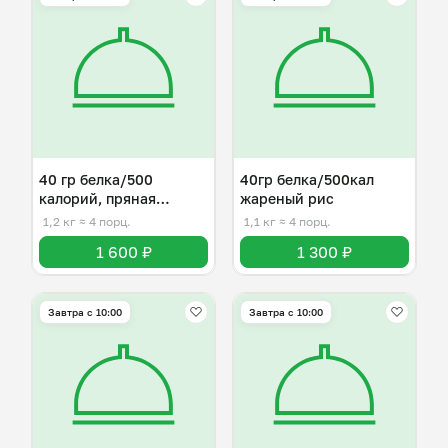
40 гр белка/500
40гр белка/500кал
калорий, пряная
жареный рис
курица по-индийски
1,2 кг
≈ 4 порц.
1,1 кг
≈ 4 порц.
1 600 ₽
1 300 ₽
Завтра c 10:00
Завтра c 10:00