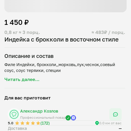
1 450 ₽
0,8 кг
≈ 3 порц.
≈ 483₽ / порц.
Индейка с брокколи в восточном стиле
Описание и состав
Филе Индейки, брокколи,,морковь,лук,чеснок,соевый
Читать далее...
Для вас приготовит
Александр Козлов
Профессиональный повар
(172)
5.0
0.0 км от вас
Доставка
—