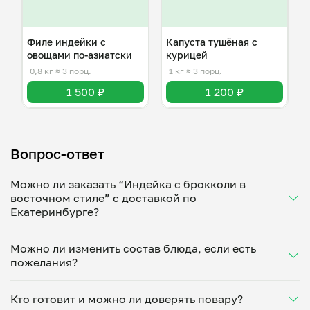
Филе индейки с
Капуста тушёная с
овощами по-азиатски
курицей
0,8 кг
≈ 3 порц.
1 кг
≈ 3 порц.
1 500 ₽
1 200 ₽
Вопрос-ответ
Можно ли заказать “Индейка с брокколи в
восточном стиле” с доставкой по
Екатеринбурге?
Да, доставка на дом работает по всему городу!
Можно ли изменить состав блюда, если есть
Укажите удобное время — и получите свежее
пожелания?
домашнее блюдо в большой порции прямо с плиты.
Герметичная упаковка сохраняет тепло до 90
Конечно! Александр Козлов адаптирует блюдо под
минут. Статус заказа отслеживайте в личном
Кто готовит и можно ли доверять повару?
ваши предпочтения: уберет специи, снизит
кабинете, а с поваром можно связаться напрямую в