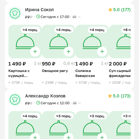
Ирина Сокол
5.0 (177)
Сегодня с 17:00
—
₽
₽
₽
≈4 порц.
≈4 порц.
≈4 порц.
≈8 порц.
1 490 ₽
1 кг
950 ₽
0,6 кг
1 490 ₽
1 кг
2 000 ₽
2 
Картошка с
Овощное рагу
Солянка
Суп сырный с
курицей
баварская
фрикадельками
тушенная
≈ 373₽ / порц.
≈ 238₽ / порц.
≈ 373₽ / порц.
≈ 250₽ / порц.
Александр Козлов
5.0 (173)
Сегодня с 12:00
—
₽
₽
₽
≈4 порц.
≈3 порц.
≈3 порц.
≈3 порц.