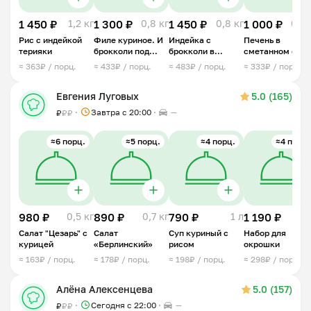
1 450 ₽
1,2 кг
1 300 ₽
0,8 кг
1 450 ₽
0,8 кг
1 000 ₽
0,8 
Рис с индейкой
Филе куриное. И
Индейка с
Печень в
терияки
брокколи под
брокколи в
сметанном соу
сливочным
восточном стиле
≈ 363₽ / порц.
≈ 433₽ / порц.
≈ 483₽ / порц.
≈ 333₽ / порц.
соусом
Евгения Луговых
5.0 (165)
Завтра c 20:00
—
₽
₽
₽
≈6 порц.
≈5 порц.
≈4 порц.
≈4 порц.
980 ₽
0,5 кг
890 ₽
0,7 кг
790 ₽
1 л
1 190 ₽
1 
Салат "Цезарь" с
Салат
Суп куриный с
Набор для
курицей
«Берлинский»
рисом
окрошки
≈ 163₽ / порц.
≈ 178₽ / порц.
≈ 198₽ / порц.
≈ 298₽ / порц.
Алёна Алексенцева
5.0 (157)
Сегодня с 22:00
—
₽
₽
₽