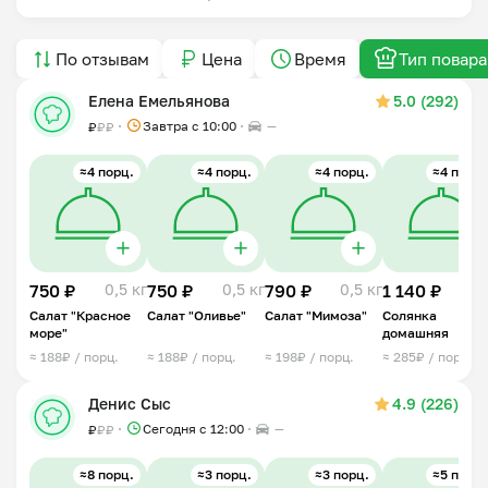
По отзывам
Цена
Время
Тип повара
Елена Емельянова
5.0 (292)
Завтра c 10:00
—
₽
₽
₽
≈4 порц.
≈4 порц.
≈4 порц.
≈4 порц.
750 ₽
0,5 кг
750 ₽
0,5 кг
790 ₽
0,5 кг
1 140 ₽
1 
Салат "Красное
Салат "Оливье"
Салат "Мимоза"
Солянка
море"
домашняя
≈ 188₽ / порц.
≈ 188₽ / порц.
≈ 198₽ / порц.
≈ 285₽ / порц.
Денис Сыс
4.9 (226)
Сегодня с 12:00
—
₽
₽
₽
≈8 порц.
≈3 порц.
≈3 порц.
≈5 порц.