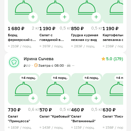
1 680 ₽
2 кг
1 190 ₽
0,5 кг
850 ₽
0,5 кг
1 190 ₽
1 
Борщ
Салат с
Грудка куриная
Картофельная
фермерский с
говядиной в
нежная су-вид
запеканка с
говядиной
медово-
мясным фарше
≈ 210₽ / порц.
≈ 397₽ / порц.
≈ 283₽ / порц.
≈ 238₽ / порц.
горчичной
заправке
Ирина Сычева
5.0 (179)
Завтра c 08:00
—
₽
₽
₽
≈4 порц.
≈4 порц.
≈4 порц.
≈4 порц.
730 ₽
0,6 кг
570 ₽
0,5 кг
460 ₽
0,5 кг
630 ₽
0,5 
Салат
Салат "Крабовый"
Салат
Салат "Лисичка
"Принцесса"
"Витаминный"
≈ 183₽ / порц.
≈ 143₽ / порц.
≈ 115₽ / порц.
≈ 158₽ / порц.