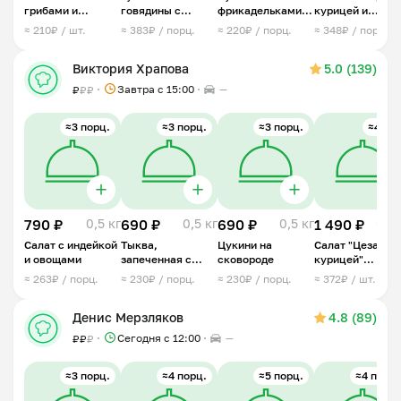
грибами и
говядины с
фрикадельками
курицей и
курицей
картофельным
из индейки
овощами
≈ 210₽ / шт.
≈ 383₽ / порц.
≈ 220₽ / порц.
≈ 348₽ / порц.
пюре
(овощной)
Виктория Храпова
5.0 (139)
Завтра c 15:00
—
₽
₽
₽
≈3 порц.
≈3 порц.
≈3 порц.
≈4 шт.
790 ₽
0,5 кг
690 ₽
0,5 кг
690 ₽
0,5 кг
1 490 ₽
0,6 
Салат с индейкой
Тыква,
Цукини на
Салат "Цезарь с
и овощами
запеченная с
сковороде
курицей"
яйцом и
порционный
≈ 263₽ / порц.
≈ 230₽ / порц.
≈ 230₽ / порц.
≈ 372₽ / шт.
адыгейским
сыром
Денис Мерзляков
4.8 (89)
Сегодня с 12:00
—
₽
₽
₽
≈3 порц.
≈4 порц.
≈5 порц.
≈4 порц.