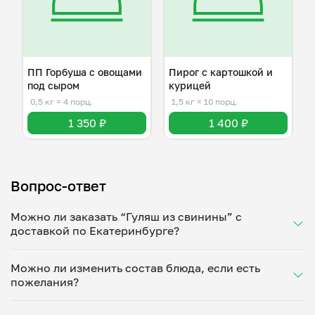
ПП Горбуша с овощами
Пирог с картошкой и
под сыром
курицей
0,5 кг
≈ 4 порц.
1,5 кг
≈ 10 порц.
1 350 ₽
1 400 ₽
Вопрос-ответ
Можно ли заказать “Гуляш из свинины” с
доставкой по Екатеринбурге?
Да, доставка на дом работает по всему городу!
Можно ли изменить состав блюда, если есть
Укажите удобное время — и получите свежее
пожелания?
домашнее блюдо в большой порции прямо с плиты.
Герметичная упаковка сохраняет тепло до 90
Конечно! Светлана Мень адаптирует блюдо под
минут. Статус заказа отслеживайте в личном