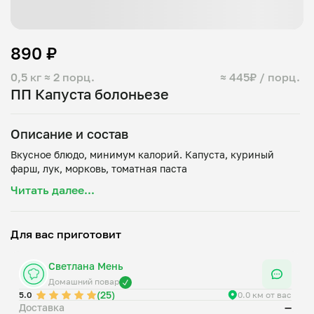
890 ₽
0,5 кг
≈ 2 порц.
≈ 445₽ / порц.
ПП Капуста болоньезе
Описание и состав
Вкусное блюдо, минимум калорий. Капуста, куриный
Читать далее...
Для вас приготовит
Светлана Мень
Домашний повар
(25)
5.0
0.0 км от вас
Доставка
—