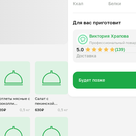
Ккал
Белки
Для вас приготовит
Виктория Храпова
Профессиональный пова
5.0
(139)
Доставка
Будет позже
отлеты мясные с
Салат с
роколли
пекинской
заморозка)
капустой и
20₽
0,5 кг
630₽
0,5 кг
крабовыми
палочками