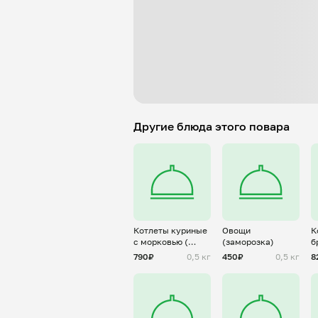
Другие блюда этого повара
Котлеты куриные
Овощи
К
с морковью (
(заморозка)
б
заморозка)
(
790₽
0,5 кг
450₽
0,5 кг
8