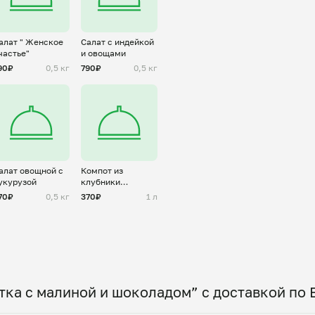
алат " Женское
Салат с индейкой
частье"
и овощами
90₽
0,5 кг
790₽
0,5 кг
алат овощной с
Компот из
укурузой
клубники
большой
70₽
0,5 кг
370₽
1 л
ка с малиной и шоколадом” с доставкой по 