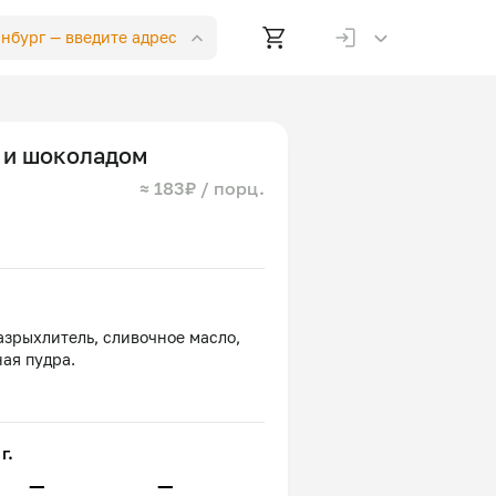
инбург —
введите адрес
 и шоколадом
≈ 183₽ / порц.
разрыхлитель, сливочное масло,
г.
—
—