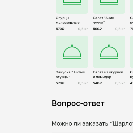
Огурцы
Салат "Ачик-
С
малосольные
чучук"
с
570₽
0,5 кг
560₽
0,5 кг
7
Закуска " Битые
Салат из огурцов
С
огурцы"
и помидор
к
570₽
0,5 кг
540₽
0,5 кг
4
Вопрос-ответ
Можно ли заказать “Шарлот