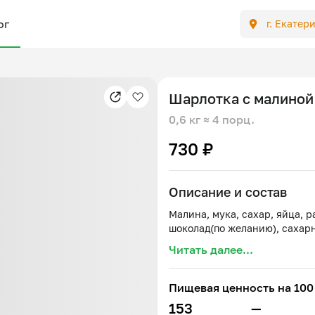
ог
г. Екатер
Шарлотка с малиной
0,6 кг
≈ 4 порц.
730 ₽
Описание и состав
Малина, мука, сахар, яйца, 
Читать далее...
Пищевая ценность на 100 
153
—