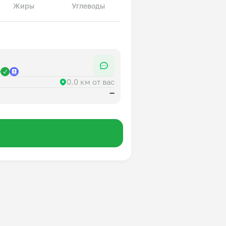
Жиры
Углеводы
р
0.0 км от вас
—