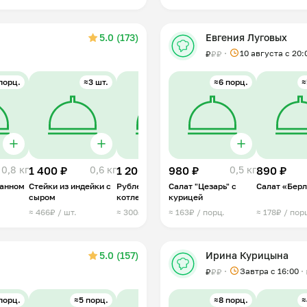
5.0 (173)
Евгения Луговых
10 августа с 20:
₽
₽
₽
порц.
≈3 шт.
≈4 порц.
≈6 порц.
≈4 порц.
≈
0,8 кг
1 400 ₽
0,6 кг
1 200 ₽
980 ₽
0,6 кг
1 500 ₽
0,5 кг
890 ₽
1 кг
танном
Стейки из индейки с
Рубленые куриные
Салат "Цезарь" с
Спагетти терияки с
Салат «Бер
сыром
котлеты
курицей
индейкой
≈ 466₽ / шт.
≈ 300₽ / порц.
≈ 163₽ / порц.
≈ 375₽ / порц.
≈ 178₽ / пор
5.0 (157)
Ирина Курицына
Завтра c 16:00
₽
₽
₽
порц.
≈5 порц.
≈4 порц.
≈8 порц.
≈3 порц.
≈