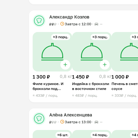
Александр Козлов
Завтра c 12:00
—
₽
₽
₽
≈3 порц.
≈3 порц.
≈3 
1 300 ₽
0,8 кг
1 450 ₽
0,8 кг
1 000 ₽
Филе куриное. И
Индейка с брокколи
Печень в сме
брокколи под
в восточном стиле
соусе
сливочным соусом
≈ 433₽ / порц.
≈ 483₽ / порц.
≈ 333₽ / порц.
Алёна Алексенцева
Завтра c 13:00
—
₽
₽
₽
≈6 шт.
≈4 порц.
≈4 