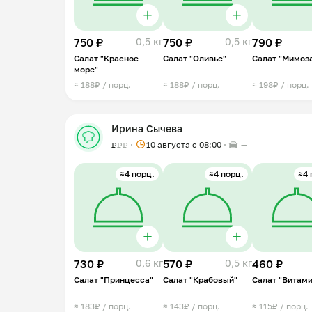
750 ₽
0,5 кг
750 ₽
0,5 кг
790 ₽
Салат "Красное
Салат "Оливье"
Салат "Мимоз
море"
≈ 188₽ / порц.
≈ 188₽ / порц.
≈ 198₽ / порц.
Ирина Сычева
10 августа с 08:00
—
₽
₽
₽
≈4 порц.
≈4 порц.
≈4 
730 ₽
0,6 кг
570 ₽
0,5 кг
460 ₽
Салат "Принцесса"
Салат "Крабовый"
Салат "Витам
≈ 183₽ / порц.
≈ 143₽ / порц.
≈ 115₽ / порц.