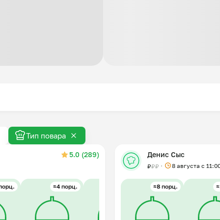
Тип повара
5.0 (289)
Денис Сыс
8 августа с 11:0
₽
₽
₽
порц.
≈4 порц.
≈4 порц.
≈8 порц.
≈3 порц.
≈