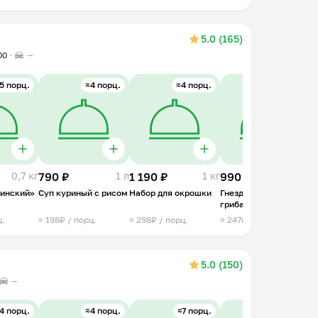
5.0 (165)
00
—
5 порц.
≈4 порц.
≈4 порц.
≈4 шт.
0,7 кг
790 ₽
1 л
1 190 ₽
1 кг
990 ₽
0,6 кг
1
линский»
Суп куриный с рисом
Набор для окрошки
Гнездо мясное с
О
грибами
с
ц.
≈ 198₽ / порц.
≈ 298₽ / порц.
≈ 247₽ / шт.
≈
5.0 (150)
—
4 порц.
≈4 порц.
≈7 порц.
≈4 порц.