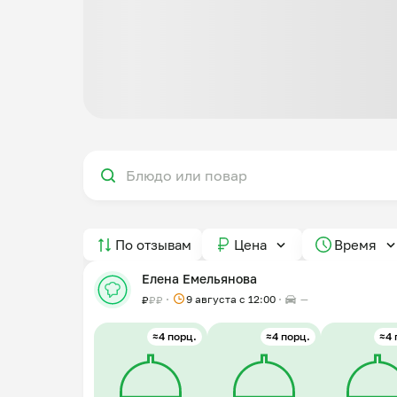
По отзывам
Цена
Время
Елена Емельянова
9 августа с 12:00
—
₽
₽
₽
≈4 порц.
≈4 порц.
≈4 