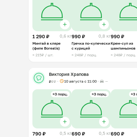
1 290 ₽
0,6 кг
990 ₽
0,8 кг
990 ₽
Минтай в кляре
Гречка по-купечески
Крем-суп из
(филе Borealis)
с курицей
шампиньонов
≈ 215₽ / шт.
≈ 248₽ / порц.
≈ 248₽ / порц.
Виктория Храпова
10 августа с 11:00
—
₽
₽
₽
≈3 порц.
≈3 порц.
≈3 
790 ₽
0,5 кг
690 ₽
0,5 кг
690 ₽