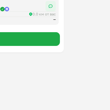
р
0.0 км от вас
—