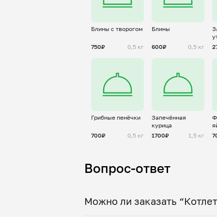
Блины с творогом
Блины
З
у
750₽
0,5 кг
600₽
0,5 кг
2
Грибные пенёчки
Запечённая
Ф
курица
я
п
700₽
0,5 кг
1700₽
1,5 кг
7
Вопрос-ответ
Можно ли заказать “Котлет