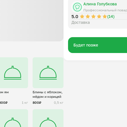
Алина Голубкова
Профессиональный пова
5.0
(14)
Доставка
Будет позже
ом ям
Блины с яблоком,
мёдом и корицей
800₽
1 кг
800₽
0,5 кг