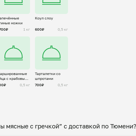
апечённые
Коул слоу
тиные ножки
700₽
1 кг
600₽
0,5 кг
аршированные
Тарталетки со
йца с крабовыми
шпротами
алочками
00₽
0,5 кг
700₽
0,5 кг
ы мясные с гречкой” с доставкой по Тюмени