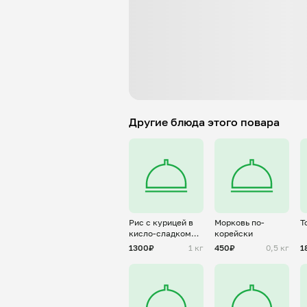
Другие блюда этого повара
Рис с курицей в
Морковь по-
Т
кисло-сладком
корейски
соусе
1300₽
1 кг
450₽
0,5 кг
1