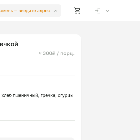
Тюмень —
введите адрес
речкой
≈ 300₽ / порц.
 хлеб пшеничный, гречка, огурцы