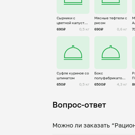
Сырники с
Мясные тефтели с
М
цветной капустой
рисом
А
и куркумой
690₽
0,5 кг
690₽
0,6 кг
7
Суфле куриное со
Бокс
Р
шпинатом
полуфабрикатов
П
на неделю
д
650₽
0,5 кг
6500₽
4,3 кг
8
д
Вопрос-ответ
Можно ли заказать “Рацион