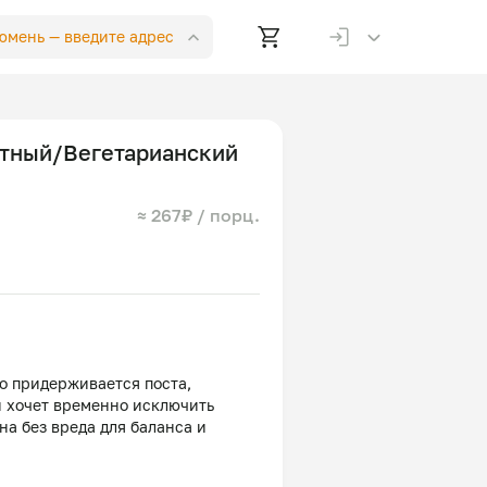
Тюмень —
введите адрес
стный/Вегетарианский
≈ 267₽ / порц.
то придерживается поста,
и хочет временно исключить
а без вреда для баланса и