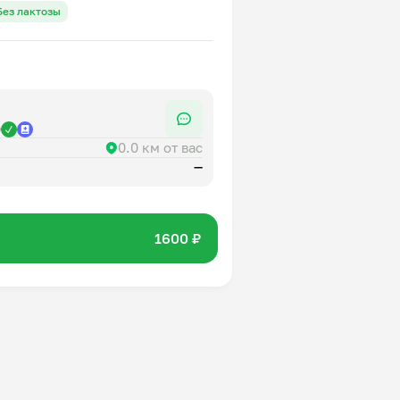
да без животного белка и
Без лактозы
нсировано и богато:
чественными растительными
и, клетчаткой.
ы вы получали полноценное
еобходимости готовить.
р
0.0 км от вас
—
1600 ₽
кал в день.
а корректировка калорийности
не повторяются в течение двух
ртно соблюдать рацион без