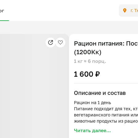
ог
г. 
Рацион питания: По
(1200Кк)
1 кг
≈ 6 порц.
1 600 ₽
Описание и состав
Рацион на 1 день
Питание подходит для тех, к
вегетарианского питания ил
животные продукты из рацион
самочувствия.
Читать далее...