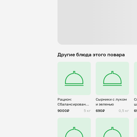
Другие блюда этого повара
Рацион:
Сырники с луком
С
Сбалансированный
и зеленью
ш
5 дней (1200кк)
9000₽
5 кг
690₽
0,5 кг
6