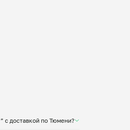
онно упакованным и полностью
статочно разогреть.
” с доставкой по Тюмени?