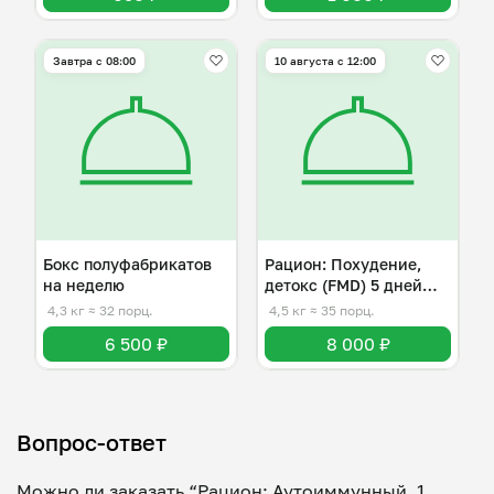
Завтра c 08:00
10 августа с 12:00
Бокс полуфабрикатов
Рацион: Похудение,
на неделю
детокс (FMD) 5 дней
(800кк)
4,3 кг
≈ 32 порц.
4,5 кг
≈ 35 порц.
6 500 ₽
8 000 ₽
Вопрос-ответ
Можно ли заказать “Рацион: Аутоиммунный, 1