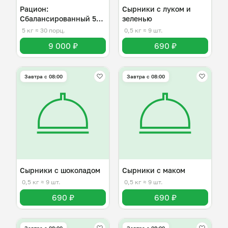
Рацион:
Сырники с луком и
Сбалансированный 5
зеленью
дней (1200кк)
5 кг
≈ 30 порц.
0,5 кг
≈ 9 шт.
9 000 ₽
690 ₽
Завтра c 08:00
Завтра c 08:00
Сырники с шоколадом
Сырники с маком
0,5 кг
≈ 9 шт.
0,5 кг
≈ 9 шт.
690 ₽
690 ₽