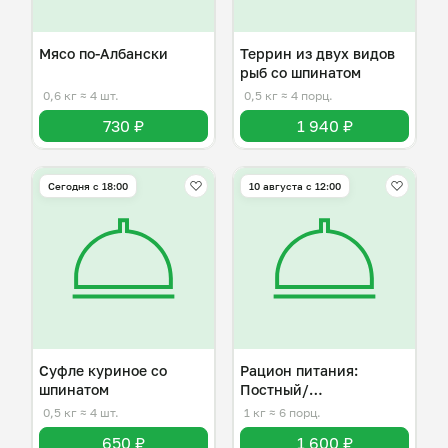
Мясо по-Албански
Террин из двух видов
рыб со шпинатом
0,6 кг
≈ 4 шт.
0,5 кг
≈ 4 порц.
730 ₽
1 940 ₽
Сегодня с 18:00
10 августа с 12:00
Суфле куриное со
Рацион питания:
шпинатом
Постный/
Вегетарианский
0,5 кг
≈ 4 шт.
1 кг
≈ 6 порц.
(1200Кк)
650 ₽
1 600 ₽