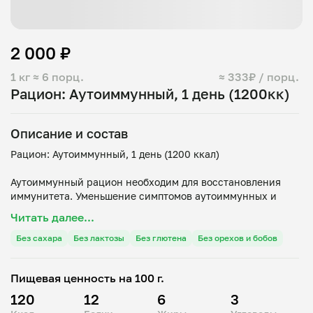
2 000 ₽
1 кг
≈ 6 порц.
≈ 333₽ / порц.
Рацион: Аутоиммунный, 1 день (1200кк)
Описание и состав
Рацион: Аутоиммунный, 1 день (1200 ккал)
Аутоиммунный рацион необходим для восстановления
иммунитета. Уменьшение симптомов аутоиммунных и
воспалительных заболеваний достигается путем
Читать далее...
восстановления барьерной функции кишечника, что в
свою очередь обеспечивает организм достаточным
Без сахара
Без лактозы
Без глютена
Без орехов и бобов
количеством микроэлементов.
Пищевая ценность на 100 г.
Рацион разработан для людей, которым важно снизить
воспалительную нагрузку на организм и поддержать
120
12
6
3
работу иммунной системы через питание. Основной