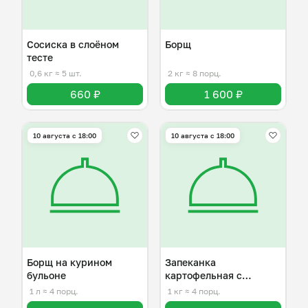
Сосиска в слоёном
Борщ
тесте
0,6 кг
≈ 5 шт.
2 кг
≈ 8 порц.
660 ₽
1 600 ₽
10 августа с 18:00
10 августа с 18:00
Борщ на курином
Запеканка
бульоне
картофельная с
куриным фаршем
1 л
≈ 4 порц.
1 кг
≈ 4 порц.