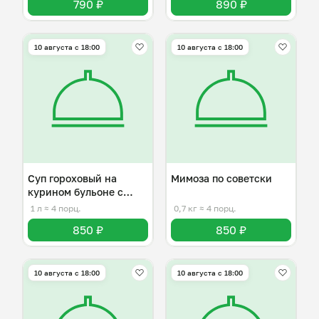
790 ₽
890 ₽
10 августа с 18:00
10 августа с 18:00
Суп гороховый на
Мимоза по советски
курином бульоне с
капчёностямии
1 л
≈ 4 порц.
0,7 кг
≈ 4 порц.
850 ₽
850 ₽
10 августа с 18:00
10 августа с 18:00