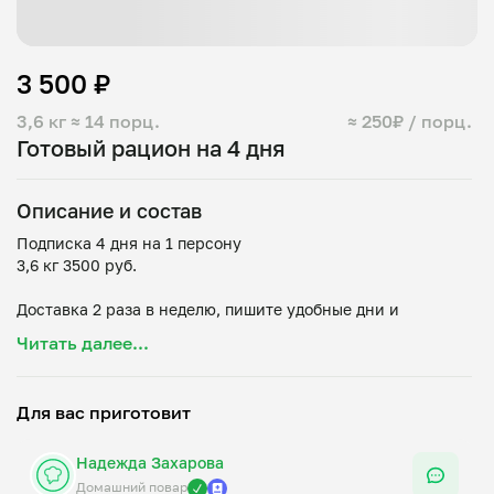
3 500 ₽
3,6 кг
≈ 14 порц.
≈ 250₽ / порц.
Готовый рацион на 4 дня
Описание и состав
Подписка 4 дня на 1 персону
3,6 кг 3500 руб.
Доставка 2 раза в неделю, пишите удобные дни и
выбранные блюда в чате или комментариях 🚘
Читать далее...
- Второе на выбор (горбуша в кляре 0,5кг/6 шт, тефтели в
сметанном соусе 0,5 кг/8шт.,бефстроганов из свинины
Для вас приготовит
0,5кг/5 порций)
- Гарнир на выбор 0,5 кг/4 порции (макароны, гречка,
Надежда Захарова
пюре)
- Салат на выбор 0,6 кг/4 порции (винегрет, морковный с
Домашний повар