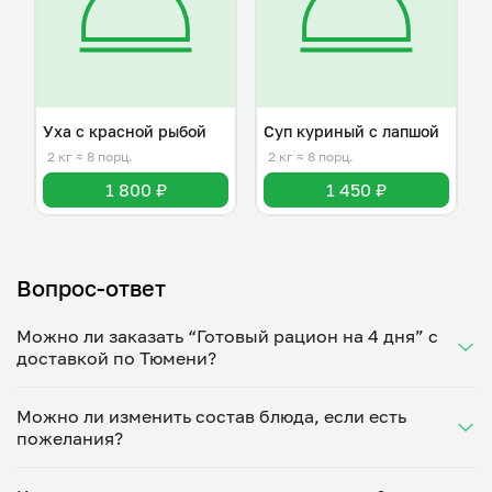
Уха с красной рыбой
Суп куриный с лапшой
2 кг
≈ 8 порц.
2 кг
≈ 8 порц.
1 800 ₽
1 450 ₽
Вопрос-ответ
Можно ли заказать “Готовый рацион на 4 дня” с
доставкой по Тюмени?
Да, доставка на дом работает по всему городу!
Можно ли изменить состав блюда, если есть
Укажите удобное время — и получите свежее
пожелания?
домашнее блюдо в большой порции прямо с плиты.
Герметичная упаковка сохраняет тепло до 90
Конечно! Надежда Захарова адаптирует блюдо под
минут. Статус заказа отслеживайте в личном