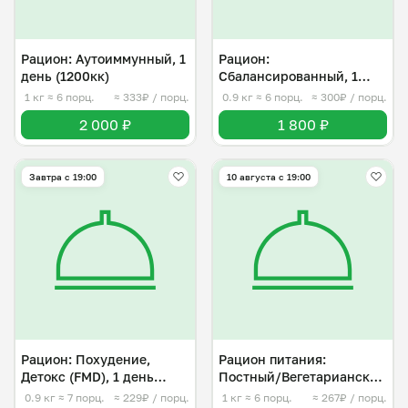
Рацион: Аутоиммунный, 1
Рацион:
день (1200кк)
Сбалансированный, 1
день (1200кк)
1 кг
≈ 6 порц.
≈ 333₽ / порц.
0.9 кг
≈ 6 порц.
≈ 300₽ / порц.
2 000 ₽
1 800 ₽
Завтра c 19:00
10 августа с 19:00
Рацион: Похудение,
Рацион питания:
Детокс (FMD), 1 день
Постный/Вегетарианский
(800кк)
(1200Кк)
0.9 кг
≈ 7 порц.
≈ 229₽ / порц.
1 кг
≈ 6 порц.
≈ 267₽ / порц.