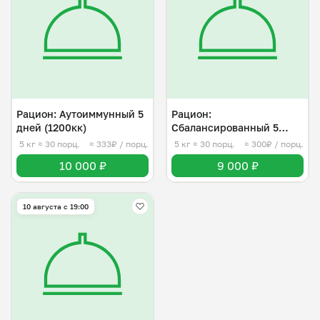
Рацион: Аутоиммунный 5
Рацион:
дней (1200кк)
Сбалансированный 5
дней (1200кк)
5 кг
≈ 30 порц.
≈ 333₽ / порц.
5 кг
≈ 30 порц.
≈ 300₽ / порц.
10 000 ₽
9 000 ₽
10 августа с 19:00