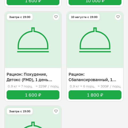
1 600 ₽
10 000 ₽
Завтра c 19:00
10 августа с 19:00
Рацион: Похудение,
Рацион:
Детокс (FMD), 1 день
Сбалансированный, 1
(800кк)
день (1200кк)
0.9 кг
≈ 7 порц.
≈ 229₽ / порц.
0.9 кг
≈ 6 порц.
≈ 300₽ / порц.
1 600 ₽
1 800 ₽
Завтра c 19:00