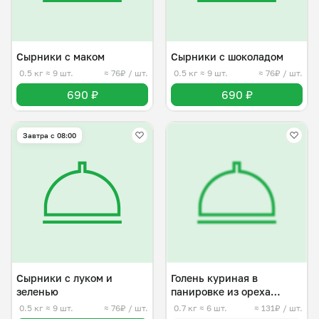
Сырники с маком
Сырники с шоколадом
0.5 кг
≈ 9 шт.
≈ 76₽ / шт.
0.5 кг
≈ 9 шт.
≈ 76₽ / шт.
690 ₽
690 ₽
Завтра c 08:00
Сырники с луком и
Голень куриная в
зеленью
панировке из ореха
кешью
0.5 кг
≈ 9 шт.
≈ 76₽ / шт.
0.7 кг
≈ 6 шт.
≈ 131₽ / шт.