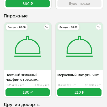
690 ₽
Будет позже
Пирожные
Завтра c 08:00
Завтра c 08:00
Постный яблочный
Морковный маффин 2шт
маффин с грецким
орехом 2 шт
0.2 кг
≈ 2 шт.
≈ 90₽ / шт.
0.2 кг
≈ 2 шт.
≈ 105₽ / шт.
180 ₽
210 ₽
Другие десерты