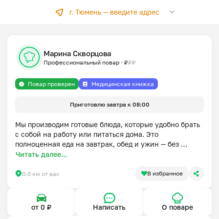
г. Тюмень —
введите адрес
Марина Скворцова
Профессиональный повар
·
₽
₽
₽
Повар проверен
Медицинская книжка
Приготовлю завтра к 08:00
Мы производим готовые блюда, которые удобно брать 
с собой на работу или питаться дома. Это 
полноценная еда на завтрак, обед и ужин — без 
необходимости готовить каждый день.

Читать далее...
В нашем ассортименте также есть полуфабрикаты — 
В избранное
0.0 км от вас
для ситуаций, когда нужно быстро приготовить ужин 
или иметь запас качественной еды дома. Это мясные 
и рыбные блюда из натуральных ингредиентов, без 
от 0 ₽
Написать
О поваре
усилителей вкуса и консервантов. Полуфабрикаты 