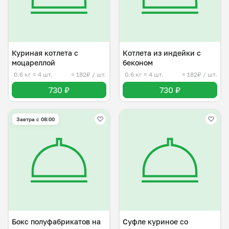
Куриная котлета с
Котлета из индейки с
моцареллой
беконом
0.6 кг
≈ 4 шт.
≈ 182₽ / шт.
0.6 кг
≈ 4 шт.
≈ 182₽ / шт.
730 ₽
730 ₽
Завтра c 08:00
Бокс полуфабрикатов на
Суфле куриное со