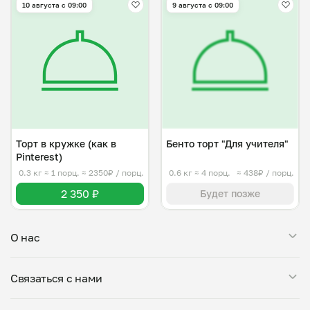
10 августа с 09:00
9 августа с 09:00
Торт в кружке (как в
Бенто торт "Для учителя"
Pinterest)
0.3 кг
≈ 1 порц.
≈ 2350₽ / порц.
0.6 кг
≈ 4 порц.
≈ 438₽ / порц.
2 350 ₽
Будет позже
О нас
Мой Повар — это сервис заказа блюд от личных поваров.
Связаться с нами
Все повара, представленные на платформе, проходят
тщательную проверку: мы дегустируем блюда, проверяем
Поддержка в Telegram
условия приготовления на кухне и знакомим поваров с