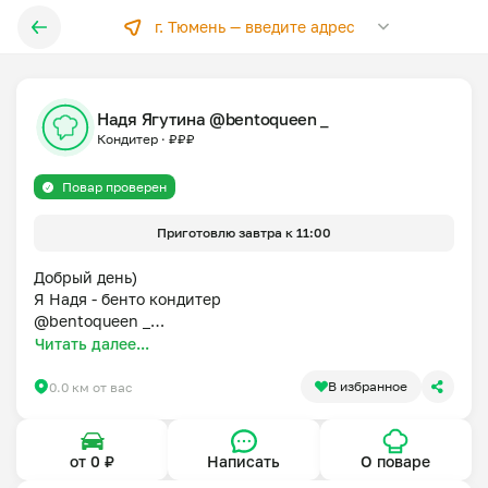
г. Тюмень —
введите адрес
Надя Ягутина @bentoqueen _
Кондитер
·
₽
₽
₽
Повар проверен
Приготовлю завтра к 11:00
Добрый день)

Я Надя - бенто кондитер

@bentoqueen _

У меня широкая линейка вкусов.

Читать далее...
Мои бенто торты не "стандартных" размеров, чем 
отлично подходят для семьи или компании из 4х 
В избранное
0.0 км от вас
человек!

Ваша идея - моя реализация.
от 0 ₽
Написать
О поваре