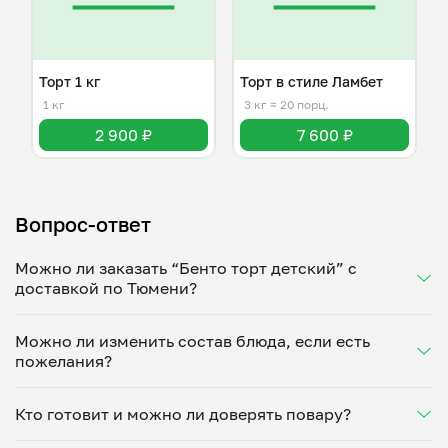
Торт 1 кг
Торт в стиле Ламбет
1 кг
3 кг
≈ 20 порц.
2 900 ₽
7 600 ₽
Вопрос-ответ
Можно ли заказать “Бенто торт детский” с
доставкой по Тюмени?
Да, доставка на дом работает по всему городу!
Можно ли изменить состав блюда, если есть
Укажите удобное время — и получите свежее
пожелания?
домашнее блюдо в большой порции прямо с плиты.
Герметичная упаковка сохраняет тепло до 90
Конечно! Надя Ягутина @bentoqueen _ адаптирует
минут. Статус заказа отслеживайте в личном
Кто готовит и можно ли доверять повару?
блюдо под ваши предпочтения: уберет специи,
кабинете, а с поваром можно связаться напрямую в
снизит количество соли, сахара или заменит
чате. Рекомендуем оформлять заказ заранее —